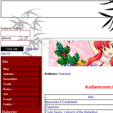
Kullanıcı Adınız:
Şifreniz:
(
Şifre Sor
)
Üye Ol
Site
Blog
Kullanıcı:
Gokcevil
Anketler
İstatistikler
Üyelik
Kullanıcının 
Künye
SSS
İsim
E-mail
Byousoku 5 Centimeter
Linkler
Claymore
Haberler
Code Geass: Lelouch of the Rebellion