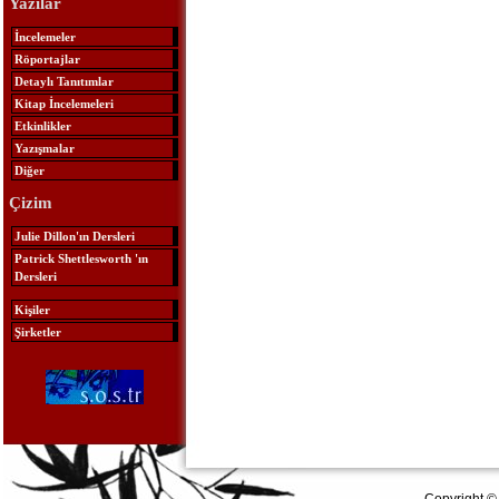
Yazılar
İncelemeler
Röportajlar
Detaylı Tanıtımlar
Kitap İncelemeleri
Etkinlikler
Yazışmalar
Diğer
Çizim
Julie Dillon'ın Dersleri
Patrick Shettlesworth 'ın
Dersleri
Kişiler
Şirketler