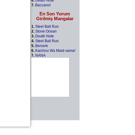
6.
Death Note
7.
Baccano!
En Son Yorum
Girilmiş Mangalar
1.
Steel Ball Run
2.
Stone Ocean
3.
Death Note
4.
Steel Ball Run
5.
Berserk
6.
Kaichou Wa Maid-sama!
7.
NANA