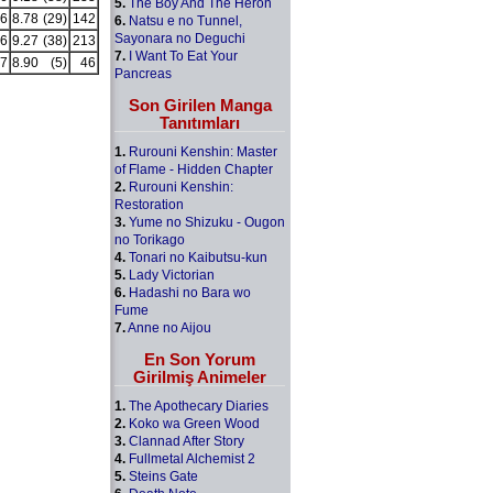
5.
The Boy And The Heron
6
8.78
(29)
142
6.
Natsu e no Tunnel,
Sayonara no Deguchi
6
9.27
(38)
213
7.
I Want To Eat Your
7
8.90
(5)
46
Pancreas
Son Girilen Manga
Tanıtımları
1.
Rurouni Kenshin: Master
of Flame - Hidden Chapter
2.
Rurouni Kenshin:
Restoration
3.
Yume no Shizuku - Ougon
no Torikago
4.
Tonari no Kaibutsu-kun
5.
Lady Victorian
6.
Hadashi no Bara wo
Fume
7.
Anne no Aijou
En Son Yorum
Girilmiş Animeler
1.
The Apothecary Diaries
2.
Koko wa Green Wood
3.
Clannad After Story
4.
Fullmetal Alchemist 2
5.
Steins Gate