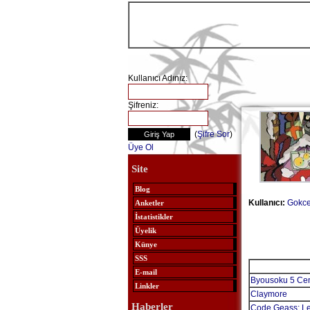
Kullanıcı Adınız:
Şifreniz:
(
Şifre Sor
)
Üye Ol
Site
Blog
Kullanıcı:
Gokce
Anketler
İstatistikler
Üyelik
Künye
SSS
E-mail
Byousoku 5 Cen
Linkler
Claymore
Haberler
Code Geass: Lel