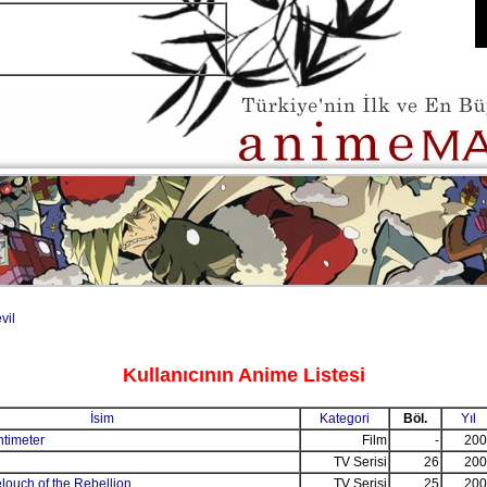
vil
Kullanıcının Anime Listesi
İsim
Kategori
Böl.
Yıl
timeter
Film
-
200
TV Serisi
26
200
ouch of the Rebellion
TV Serisi
25
200