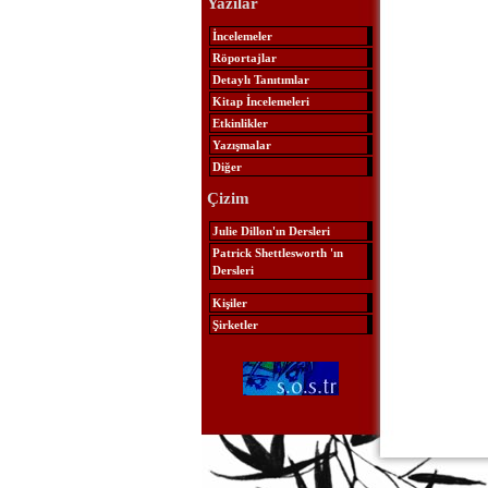
Yazılar
İncelemeler
Röportajlar
Detaylı Tanıtımlar
Kitap İncelemeleri
Etkinlikler
Yazışmalar
Diğer
Çizim
Julie Dillon'ın Dersleri
Patrick Shettlesworth 'ın
Dersleri
Kişiler
Şirketler