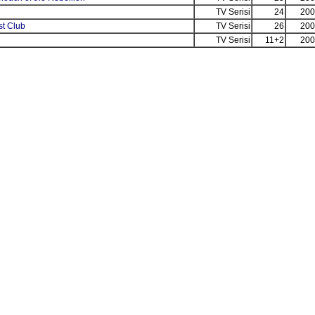
TV Serisi
24
200
t Club
TV Serisi
26
200
TV Serisi
11+2
200