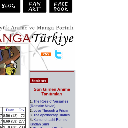
Son Girilen Anime
Tanıtımları
1.
The Rose of Versailles
(Remake Movie)
Puan
Fav.
2.
Love Through a Prism
3.
The Apothecary Diaries
7
8.56
(12)
72
4.
Kamonohashi Ron no
7
8.69
(59)
277
Kindan Suiri
6
9.18
(38)
233