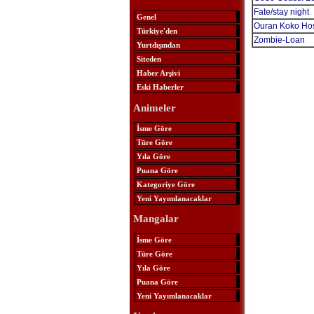
Fate/stay night
Genel
Ouran Koko Hos
Türkiye'den
Zombie-Loan
Yurtdışından
Siteden
Haber Arşivi
Eski Haberler
Animeler
İsme Göre
Türe Göre
Yıla Göre
Puana Göre
Kategoriye Göre
Yeni Yayımlanacaklar
Mangalar
İsme Göre
Türe Göre
Yıla Göre
Puana Göre
Yeni Yayımlanacaklar