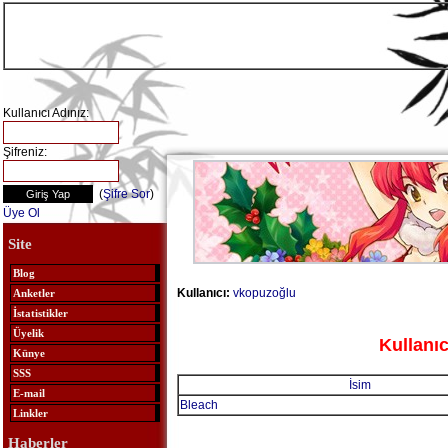
Kullanıcı Adınız:
Şifreniz:
(
Şifre Sor
)
Üye Ol
Site
Blog
Kullanıcı:
vkopuzoğlu
Anketler
İstatistikler
Üyelik
Kullanıc
Künye
SSS
İsim
E-mail
Bleach
Linkler
Haberler