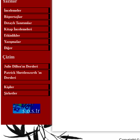
Yazılar
İncelemeler
Röportajlar
Detaylı Tanıtımlar
Kitap İncelemeleri
Etkinlikler
Yazışmalar
Diğer
Çizim
Julie Dillon'ın Dersleri
Patrick Shettlesworth 'ın
Dersleri
Kişiler
Şirketler