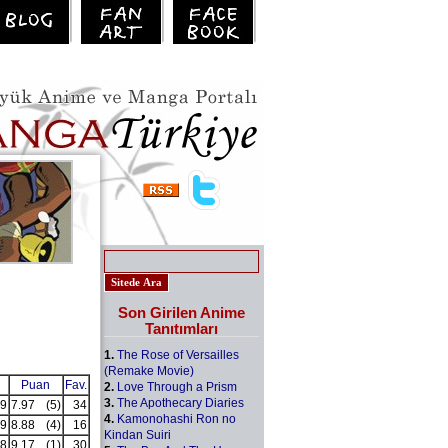
Son Girilen Anime
Tanıtımları
1.
The Rose of Versailles
(Remake Movie)
Puan
Fav.
2.
Love Through a Prism
3.
The Apothecary Diaries
9
7.97
(5)
34
4.
Kamonohashi Ron no
9
8.88
(4)
16
Kindan Suiri
8
9.17
(1)
30