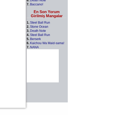
6.
Death Note
7.
Baccano!
En Son Yorum
Girilmiş Mangalar
1.
Steel Ball Run
2.
Stone Ocean
3.
Death Note
4.
Steel Ball Run
5.
Berserk
6.
Kaichou Wa Maid-sama!
7.
NANA