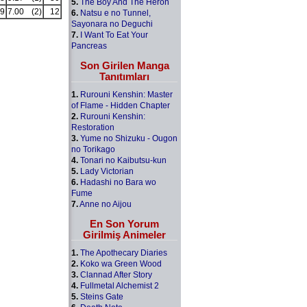
5.
The Boy And The Heron
9
7.00
(2)
12
6.
Natsu e no Tunnel,
Sayonara no Deguchi
7.
I Want To Eat Your
Pancreas
Son Girilen Manga
Tanıtımları
1.
Rurouni Kenshin: Master
of Flame - Hidden Chapter
2.
Rurouni Kenshin:
Restoration
3.
Yume no Shizuku - Ougon
no Torikago
4.
Tonari no Kaibutsu-kun
5.
Lady Victorian
6.
Hadashi no Bara wo
Fume
7.
Anne no Aijou
En Son Yorum
Girilmiş Animeler
1.
The Apothecary Diaries
2.
Koko wa Green Wood
3.
Clannad After Story
4.
Fullmetal Alchemist 2
5.
Steins Gate