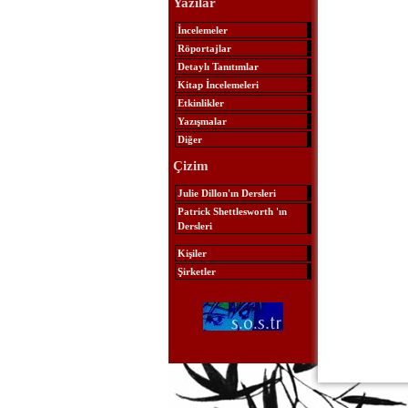
Yazılar
İncelemeler
Röportajlar
Detaylı Tanıtımlar
Kitap İncelemeleri
Etkinlikler
Yazışmalar
Diğer
Çizim
Julie Dillon'ın Dersleri
Patrick Shettlesworth 'ın
Dersleri
Kişiler
Şirketler