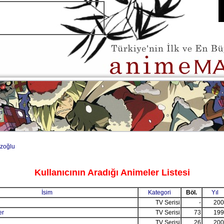
zoğlu
Kullanıcının Aradığı Animeler Listesi
İsim
Kategori
Böl.
Yıl
TV Serisi
-
200
er
TV Serisi
73
199
TV Serisi
26
200