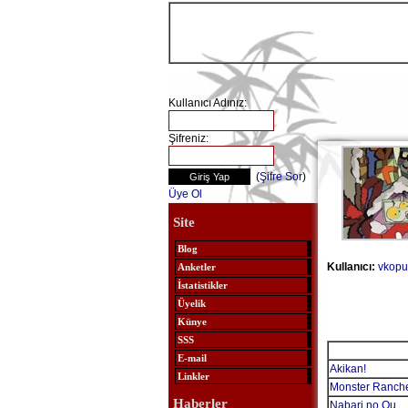
Kullanıcı Adınız:
Şifreniz:
(
Şifre Sor
)
Üye Ol
Site
Blog
Kullanıcı:
vkopu
Anketler
İstatistikler
Üyelik
Künye
SSS
E-mail
Akikan!
Linkler
Monster Ranch
Haberler
Nabari no Ou