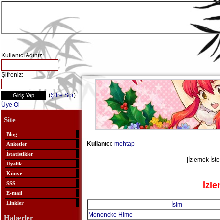
Kullanıcı Adınız:
Şifreniz:
(
Şifre Sor
)
Üye Ol
Site
Blog
Kullanıcı:
mehtap
Anketler
İstatistikler
|İzlemek İsted
Üyelik
Künye
İzle
SSS
E-mail
Linkler
İsim
Mononoke Hime
Haberler