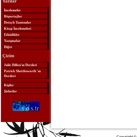
Yazılar
İncelemeler
Röportajlar
Detaylı Tanıtımlar
Kitap İncelemeleri
Etkinlikler
Yazışmalar
Diğer
Çizim
Julie Dillon'ın Dersleri
Patrick Shettlesworth 'ın
Dersleri
Kişiler
Şirketler