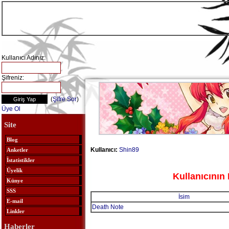
Kullanıcı Adınız:
Şifreniz:
(
Şifre Sor
)
Üye Ol
Site
Blog
Kullanıcı:
Shin89
Anketler
İstatistikler
Üyelik
Kullanıcının 
Künye
SSS
İsim
E-mail
Death Note
Linkler
Haberler