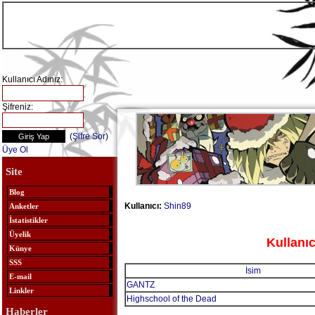
Kullanıcı Adınız:
Şifreniz:
(
Şifre Sor
)
Üye Ol
Site
Blog
Kullanıcı:
Shin89
Anketler
İstatistikler
Üyelik
Kullanıc
Künye
SSS
İsim
E-mail
GANTZ
Linkler
Highschool of the Dead
Haberler