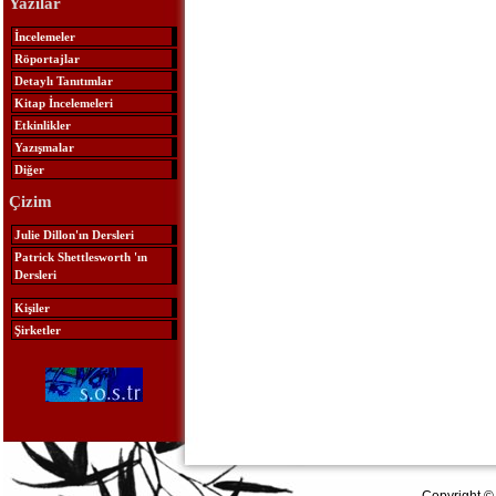
Yazılar
İncelemeler
Röportajlar
Detaylı Tanıtımlar
Kitap İncelemeleri
Etkinlikler
Yazışmalar
Diğer
Çizim
Julie Dillon'ın Dersleri
Patrick Shettlesworth 'ın
Dersleri
Kişiler
Şirketler