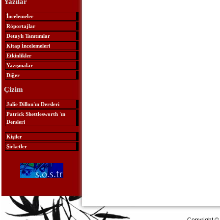
Yazılar
İncelemeler
Röportajlar
Detaylı Tanıtımlar
Kitap İncelemeleri
Etkinlikler
Yazışmalar
Diğer
Çizim
Julie Dillon'ın Dersleri
Patrick Shettlesworth 'ın
Dersleri
Kişiler
Şirketler