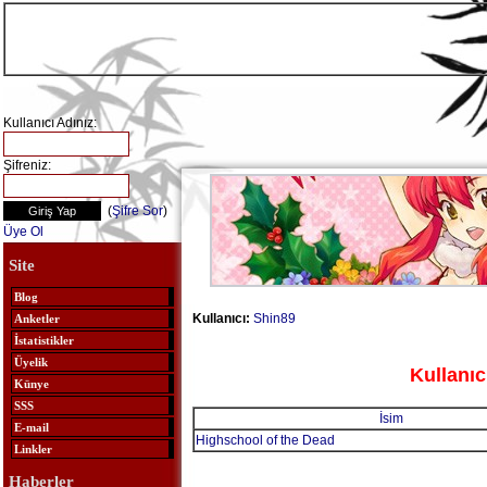
Kullanıcı Adınız:
Şifreniz:
(
Şifre Sor
)
Üye Ol
Site
Blog
Kullanıcı:
Shin89
Anketler
İstatistikler
Üyelik
Kullanıc
Künye
SSS
İsim
E-mail
Highschool of the Dead
Linkler
Haberler