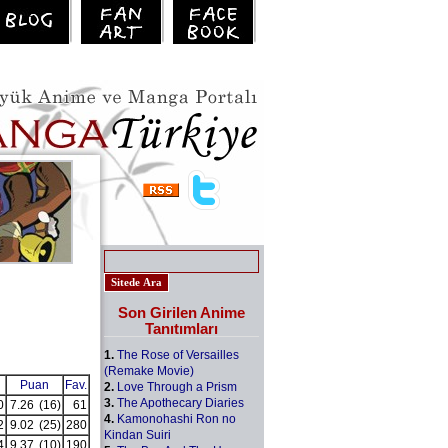
Son Girilen Anime
Tanıtımları
1.
The Rose of Versailles
(Remake Movie)
Puan
Fav.
2.
Love Through a Prism
3.
The Apothecary Diaries
0
7.26
(16)
61
4.
Kamonohashi Ron no
2
9.02
(25)
280
Kindan Suiri
4
9.37
(10)
190