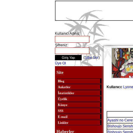
Kullanıcı Adınız:
Şifreniz:
(
Şifre Sor
)
Üye Ol
Site
Blog
Kullanıcı:
Lyone
Anketler
İstatistikler
Üyelik
Künye
SSS
E-mail
Ayashi no Cere
Linkler
Bishoujo Sensh
Haberler
Bishoujo Sensh