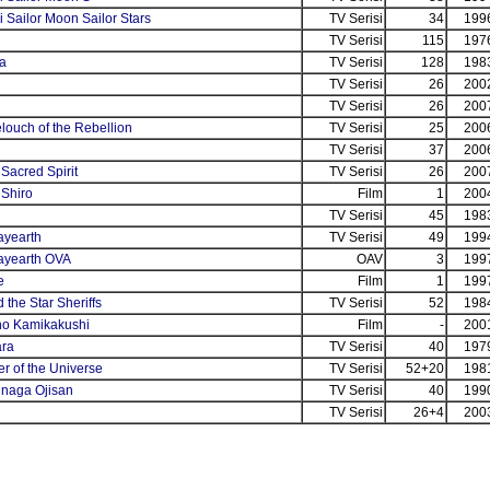
 Sailor Moon Sailor Stars
TV Serisi
34
199
TV Serisi
115
197
a
TV Serisi
128
198
TV Serisi
26
200
TV Serisi
26
200
ouch of the Rebellion
TV Serisi
25
200
TV Serisi
37
200
 Sacred Spirit
TV Serisi
26
200
Shiro
Film
1
200
TV Serisi
45
198
ayearth
TV Serisi
49
199
ayearth OVA
OAV
3
199
e
Film
1
199
 the Star Sheriffs
TV Serisi
52
198
 no Kamikakushi
Film
-
200
ara
TV Serisi
40
197
er of the Universe
TV Serisi
52+20
198
inaga Ojisan
TV Serisi
40
199
TV Serisi
26+4
200