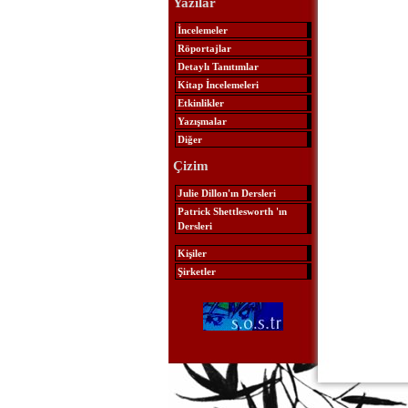
Yazılar
İncelemeler
Röportajlar
Detaylı Tanıtımlar
Kitap İncelemeleri
Etkinlikler
Yazışmalar
Diğer
Çizim
Julie Dillon'ın Dersleri
Patrick Shettlesworth 'ın
Dersleri
Kişiler
Şirketler