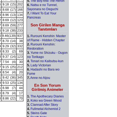
5.
The Boy And The Heron
6
9.18
(15)
202
6.
Natsu e no Tunnel,
Sayonara no Deguchi
6
8.68
(17)
166
7.
I Want To Eat Your
3
8.96
(13)
134
Pancreas
2
8.69
(12)
123
Son Girilen Manga
7
8.69
(59)
277
Tanıtımları
6
9.18
(38)
233
6
9.46
(139)
937
1.
Rurouni Kenshin: Master
of Flame - Hidden Chapter
7
8.70
(14)
38
2.
Rurouni Kenshin:
4
9.29
(32)
332
Restoration
3
8.33
(2)
69
3.
Yume no Shizuku - Ougon
4
9.37
(14)
123
no Torikago
4.
Tonari no Kaibutsu-kun
7
7.54
(4)
30
5.
Lady Victorian
7
9.15
(25)
212
6.
Hadashi no Bara wo
4
8.54
(4)
20
Fume
1
9.42
(36)
345
7.
Anne no Aijou
9
9.53
(25)
134
En Son Yorum
1
6.98
(7)
44
Girilmiş Animeler
0
8.79
(4)
17
1.
The Apothecary Diaries
3
8.86
(22)
70
2.
Koko wa Green Wood
3.
Clannad After Story
4.
Fullmetal Alchemist 2
5.
Steins Gate