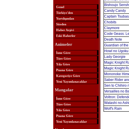
Bishoujo Senshi
Genel
Candy Candy
Türkiye'den
Captain Tsubas
Yurtdışından
Chobits
Siteden
Claymore
Haber Arşivi
Code Geass: Lel
Eski Haberler
Death Note
Animeler
Guardian of the
Howl no Ugoku 
İsme Göre
Lady Georgie
Türe Göre
Magic Knight R
Yıla Göre
Magic Knight R
Puana Göre
Mononoke Him
Kategoriye Göre
Saber Rider and
Yeni Yayımlanacaklar
Sen to Chihiro
Mangalar
Versailles no B
Voltron: Defend
İsme Göre
Watashi no Ash
Türe Göre
Wolf's Rain
Yıla Göre
Puana Göre
Yeni Yayımlanacaklar