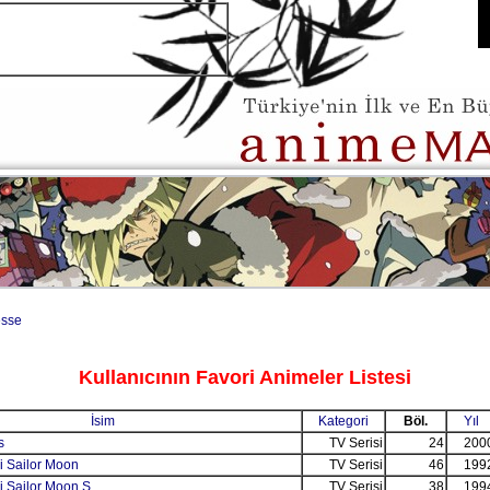
sse
Kullanıcının Favori Animeler Listesi
İsim
Kategori
Böl.
Yıl
s
TV Serisi
24
200
i Sailor Moon
TV Serisi
46
199
i Sailor Moon S
TV Serisi
38
199