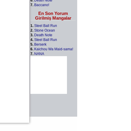
6.
Death Note
7.
Baccano!
En Son Yorum
Girilmiş Mangalar
1.
Steel Ball Run
2.
Stone Ocean
3.
Death Note
4.
Steel Ball Run
5.
Berserk
6.
Kaichou Wa Maid-sama!
7.
NANA