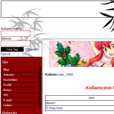
Kullanıcı Adınız:
Şifreniz:
(
Şifre Sor
)
Üye Ol
Site
Blog
Kullanıcı:
kyo_1998
Anketler
İstatistikler
Üyelik
Kullanıcının 
Künye
SSS
İsim
E-mail
Bleach
Linkler
D.Gray-man
Haberler