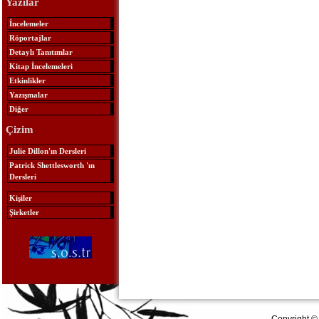
Yazılar
İncelemeler
Röportajlar
Detaylı Tanıtımlar
Kitap İncelemeleri
Etkinlikler
Yazışmalar
Diğer
Çizim
Julie Dillon'ın Dersleri
Patrick Shettlesworth 'ın
Dersleri
Kişiler
Şirketler