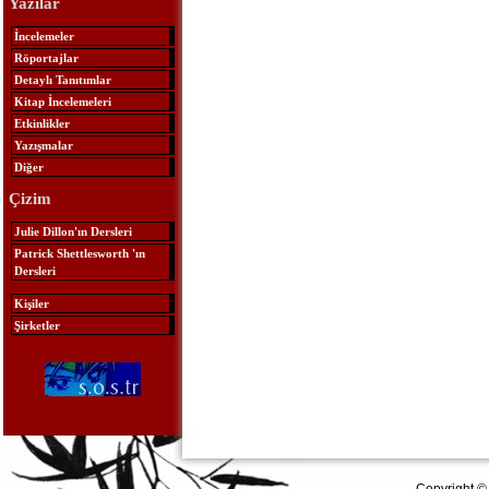
Yazılar
İncelemeler
Röportajlar
Detaylı Tanıtımlar
Kitap İncelemeleri
Etkinlikler
Yazışmalar
Diğer
Çizim
Julie Dillon'ın Dersleri
Patrick Shettlesworth 'ın
Dersleri
Kişiler
Şirketler