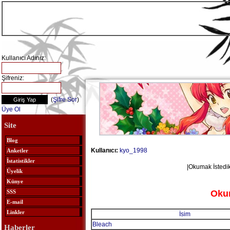
Kullanıcı Adınız:
Şifreniz:
(
Şifre Sor
)
Üye Ol
Site
Blog
Kullanıcı:
kyo_1998
Anketler
İstatistikler
|Okumak İstedikl
Üyelik
Künye
Okum
SSS
E-mail
Linkler
İsim
Bleach
Haberler