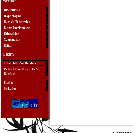
Yazılar
İncelemeler
Röportajlar
Detaylı Tanıtımlar
Kitap İncelemeleri
Etkinlikler
Yazışmalar
Diğer
Çizim
Julie Dillon'ın Dersleri
Patrick Shettlesworth 'ın
Dersleri
Kişiler
Şirketler