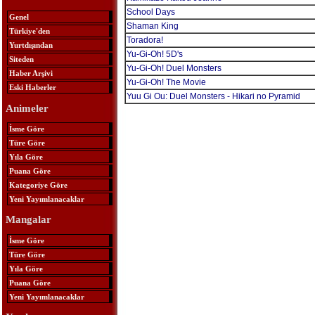
School Days
Genel
Shaman King
Türkiye'den
Toradora!
Yurtdışından
Yu-Gi-Oh! 5D's
Siteden
Yu-Gi-Oh! Duel Monsters
Haber Arşivi
Yu-Gi-Oh! The Movie
Eski Haberler
Yuu Gi Ou: Duel Monsters - Hikari no Pyramid
Animeler
İsme Göre
Türe Göre
Yıla Göre
Puana Göre
Kategoriye Göre
Yeni Yayımlanacaklar
Mangalar
İsme Göre
Türe Göre
Yıla Göre
Puana Göre
Yeni Yayımlanacaklar