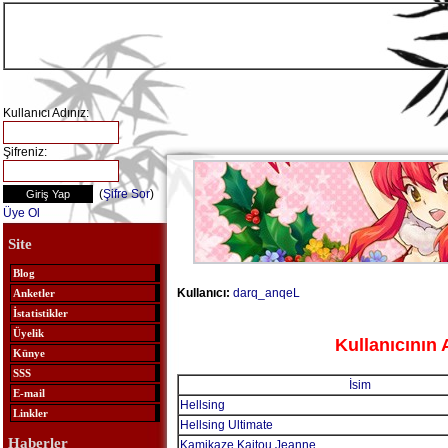
Kullanıcı Adınız:
Şifreniz:
(
Şifre Sor
)
Üye Ol
Site
Blog
Kullanıcı:
darq_anqeL
Anketler
İstatistikler
Üyelik
Kullanıcının 
Künye
SSS
İsim
E-mail
Hellsing
Linkler
Hellsing Ultimate
Haberler
Kamikaze Kaitou Jeanne