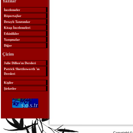
Yazılar
İncelemeler
Röportajlar
Detaylı Tanıtımlar
Kitap İncelemeleri
Etkinlikler
Yazışmalar
Diğer
Çizim
Julie Dillon'ın Dersleri
Patrick Shettlesworth 'ın
Dersleri
Kişiler
Şirketler