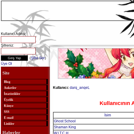
Kullanıcı Adınız:
Şifreniz:
(
Şifre Sor
)
Üye Ol
Site
Blog
Kullanıcı:
darq_anqeL
Anketler
İstatistikler
Üyelik
Kullanıcının 
Künye
SSS
İsim
E-mail
Ghost School
Linkler
Shaman King
Haberler
W.I.T.C.H.