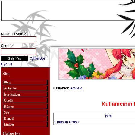
Kullanıcı Adınız:
Şifreniz:
(
Şifre Sor
)
Üye Ol
Site
Blog
Kullanıcı:
arcueid
Anketler
İstatistikler
Üyelik
Kullanıcının 
Künye
SSS
İsim
E-mail
Crimson Cross
Linkler
Haberler