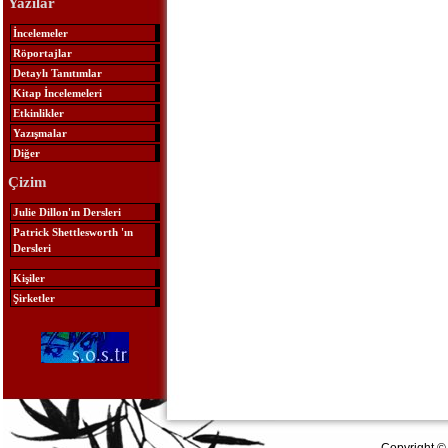
Yazılar
İncelemeler
Röportajlar
Detaylı Tanıtımlar
Kitap İncelemeleri
Etkinlikler
Yazışmalar
Diğer
Çizim
Julie Dillon'ın Dersleri
Patrick Shettlesworth 'ın
Dersleri
Kişiler
Şirketler