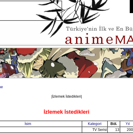
ue
|İzlemek İstedikleri|
İzlemek İstedikleri
İsim
Kategori
Böl.
Yıl
TV Serisi
13
200