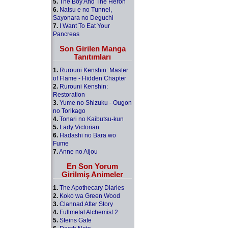
5.
The Boy And The Heron
6.
Natsu e no Tunnel,
Sayonara no Deguchi
7.
I Want To Eat Your
Pancreas
Son Girilen Manga
Tanıtımları
1.
Rurouni Kenshin: Master
of Flame - Hidden Chapter
2.
Rurouni Kenshin:
Restoration
3.
Yume no Shizuku - Ougon
no Torikago
4.
Tonari no Kaibutsu-kun
5.
Lady Victorian
6.
Hadashi no Bara wo
Fume
7.
Anne no Aijou
En Son Yorum
Girilmiş Animeler
1.
The Apothecary Diaries
2.
Koko wa Green Wood
3.
Clannad After Story
4.
Fullmetal Alchemist 2
5.
Steins Gate