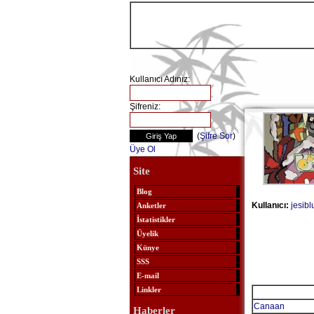
Kullanıcı Adınız:
Şifreniz:
(
Şifre Sor
)
Üye Ol
Site
Blog
Kullanıcı:
jesibl
Anketler
İstatistikler
Üyelik
Künye
SSS
E-mail
Linkler
Canaan
Haberler