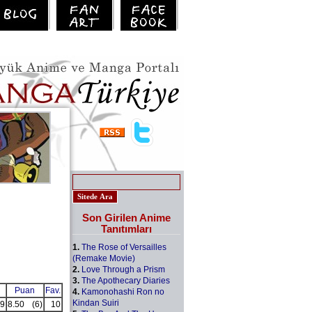
Son Girilen Anime
Tanıtımları
1.
The Rose of Versailles
(Remake Movie)
2.
Love Through a Prism
3.
The Apothecary Diaries
Puan
Fav.
4.
Kamonohashi Ron no
Kindan Suiri
9
8.50
(6)
10