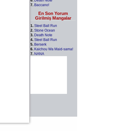
6.
Death Note
7.
Baccano!
En Son Yorum
Girilmiş Mangalar
1.
Steel Ball Run
2.
Stone Ocean
3.
Death Note
4.
Steel Ball Run
5.
Berserk
6.
Kaichou Wa Maid-sama!
7.
NANA