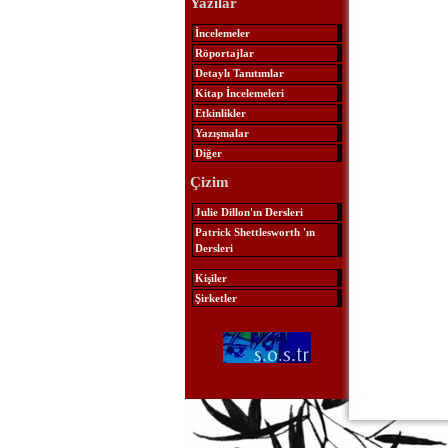
Yazılar
İncelemeler
Röportajlar
Detaylı Tanıtımlar
Kitap İncelemeleri
Etkinlikler
Yazışmalar
Diğer
Çizim
Julie Dillon'ın Dersleri
Patrick Shettlesworth 'ın
Dersleri
Kişiler
Şirketler