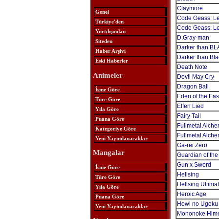
Claymore
Genel
Code Geass: Lel
Türkiye'den
Code Geass: Le
Yurtdışından
D.Gray-man
Siteden
Darker than B
Haber Arşivi
Darker than Bla
Eski Haberler
Death Note
Animeler
Devil May Cry
Dragon Ball
İsme Göre
Eden of the Eas
Türe Göre
Elfen Lied
Yıla Göre
Fairy Tail
Puana Göre
Fullmetal Alche
Kategoriye Göre
Fullmetal Alche
Yeni Yayımlanacaklar
Ga-rei Zero
Mangalar
Guardian of the
Gun x Sword
İsme Göre
Hellsing
Türe Göre
Hellsing Ultima
Yıla Göre
Heroic Age
Puana Göre
Howl no Ugoku 
Yeni Yayımlanacaklar
Mononoke Him