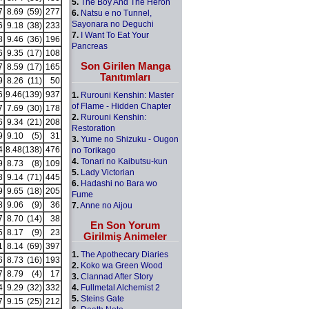
5.
The Boy And The Heron
7
8.69
(59)
277
6.
Natsu e no Tunnel,
Sayonara no Deguchi
6
9.18
(38)
233
7.
I Want To Eat Your
8
9.46
(36)
196
Pancreas
6
9.35
(17)
108
Son Girilen Manga
7
8.59
(17)
165
Tanıtımları
9
8.26
(11)
50
6
9.46
(139)
937
1.
Rurouni Kenshin: Master
of Flame - Hidden Chapter
7
7.69
(30)
178
2.
Rurouni Kenshin:
6
9.34
(21)
208
Restoration
9
9.10
(5)
31
3.
Yume no Shizuku - Ougon
4
8.48
(138)
476
no Torikago
4.
Tonari no Kaibutsu-kun
9
8.73
(8)
109
5.
Lady Victorian
3
9.14
(71)
445
6.
Hadashi no Bara wo
9
9.65
(18)
205
Fume
8
9.06
(9)
36
7.
Anne no Aijou
7
8.70
(14)
38
En Son Yorum
5
8.17
(9)
23
Girilmiş Animeler
1
8.14
(69)
397
1.
The Apothecary Diaries
6
8.73
(16)
193
2.
Koko wa Green Wood
7
8.79
(4)
17
3.
Clannad After Story
4.
Fullmetal Alchemist 2
4
9.29
(32)
332
5.
Steins Gate
7
9.15
(25)
212