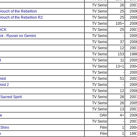
TV Serisi
26
200
ouch of the Rebellion
TV Serisi
25
200
louch of the Rebellion R2
TV Serisi
25
200
TV Serisi
105+
200
LACK
TV Serisi
25
200
ck - Ryusei no Gemini
TV Serisi
-
200
TV Serisi
37
200
TV Serisi
12
200
TV Serisi
153
198
t
TV Serisi
11
200
TV Serisi
13+1
200
TV Serisi
-
200
mist
TV Serisi
51
200
mist 2
TV Serisi
-
200
TV Serisi
12
200
 Sacred Spirit
TV Serisi
26
200
TV Serisi
26
200
TV Serisi
13
200
te
OAV
4+
200
TV Serisi
-
200
Shiro
Film
1
200
e
Film
1
199