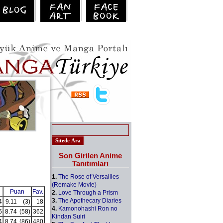
Son Girilen Anime
Tanıtımları
1.
The Rose of Versailles
(Remake Movie)
Puan
Fav.
2.
Love Through a Prism
3.
The Apothecary Diaries
4
9.11
(3)
18
4.
Kamonohashi Ron no
5
8.74
(58)
362
Kindan Suiri
4
8.74
(86)
480