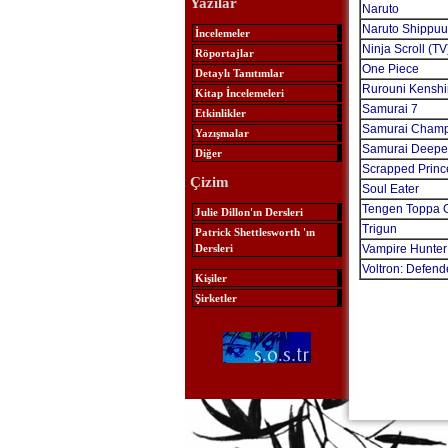
Yazılar
Naruto
Naruto Shippu
İncelemeler
Ninja Scroll (TV
Röportajlar
One Piece
Detaylı Tanıtımlar
Rurouni Kenshi
Kitap İncelemeleri
Samurai 7
Etkinlikler
Samurai Champ
Yazışmalar
Samurai Deepe
Diğer
Scrapped Princ
Çizim
Soul Eater
Tengen Toppa 
Julie Dillon'ın Dersleri
Trigun
Patrick Shettlesworth 'ın
Dersleri
Vampire Hunter 
Voltron: Defend
Kişiler
Şirketler