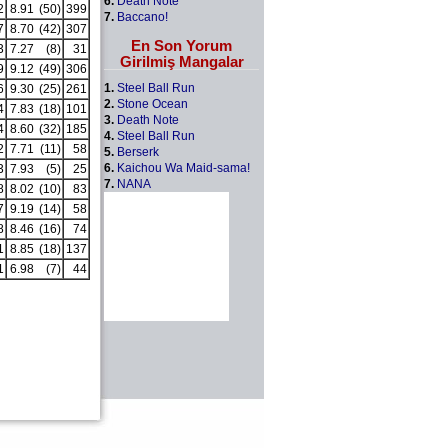
6.
Death Note
2
8.91
(50)
399
7.
Baccano!
7
8.70
(42)
307
En Son Yorum
3
7.27
(8)
31
Girilmiş Mangalar
9
9.12
(49)
306
1.
Steel Ball Run
6
9.30
(25)
261
2.
Stone Ocean
4
7.83
(18)
101
3.
Death Note
4
8.60
(32)
185
4.
Steel Ball Run
2
7.71
(11)
58
5.
Berserk
6.
Kaichou Wa Maid-sama!
3
7.93
(5)
25
7.
NANA
8
8.02
(10)
83
7
9.19
(14)
58
8
8.46
(16)
74
1
8.85
(18)
137
1
6.98
(7)
44