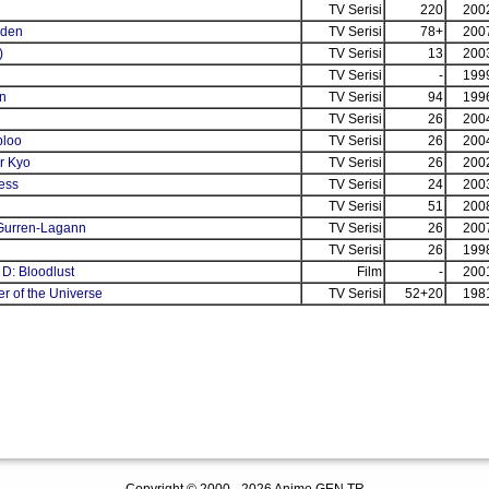
TV Serisi
220
200
uden
TV Serisi
78+
200
)
TV Serisi
13
200
TV Serisi
-
199
n
TV Serisi
94
199
TV Serisi
26
200
loo
TV Serisi
26
200
r Kyo
TV Serisi
26
200
ess
TV Serisi
24
200
TV Serisi
51
200
Gurren-Lagann
TV Serisi
26
200
TV Serisi
26
199
D: Bloodlust
Film
-
200
er of the Universe
TV Serisi
52+20
198