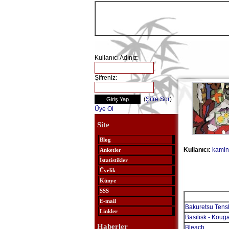
Kullanıcı Adınız:
Şifreniz:
(
Şifre Sor
)
Üye Ol
Site
Blog
Kullanıcı:
kamin
Anketler
İstatistikler
Üyelik
Künye
SSS
E-mail
Bakuretsu Tens
Linkler
Basilisk - Kou
Haberler
Bleach