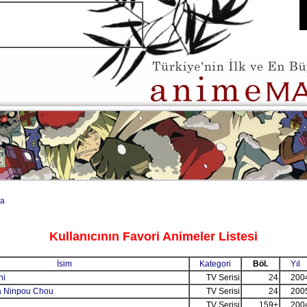
a
Kullanıcının Favori Animeler Listesi
İsim
Kategori
Böl.
Yıl
hi
TV Serisi
24
200
ga Ninpou Chou
TV Serisi
24
200
TV Serisi
159+
200