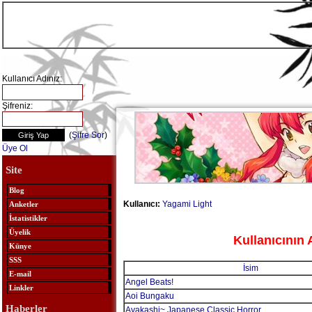
Kullanıcı Adınız:
Şifreniz:
(
Şifre Sor
)
Üye Ol
Site
Blog
Kullanıcı:
Yagami Light
Anketler
İstatistikler
Üyelik
Kullanıcının 
Künye
SSS
İsim
E-mail
Angel Beats!
Linkler
Aoi Bungaku
Haberler
Ayakashi~ Japanese Classic Horror