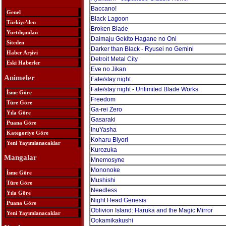
Baccano!
Genel
Black Lagoon
Türkiye'den
Broken Blade
Yurtdışından
Daimaju Gekito Hagane no Oni
Siteden
Darker than Black - Ryusei no Gemini
Haber Arşivi
Detroit Metal City
Eski Haberler
Eve no Jikan
Animeler
Fate/stay night
Fate/stay night - Unlimited Blade Works
İsme Göre
Freedom
Türe Göre
Ga-rei Zero
Yıla Göre
Gasaraki
Puana Göre
InuYasha
Kategoriye Göre
Koharu Biyori
Yeni Yayımlanacaklar
Kurozuka
Mangalar
Mnemosyne
Mononoke
İsme Göre
Mushishi
Türe Göre
Needless
Yıla Göre
Night Head Genesis
Puana Göre
Oblivion Island: Haruka and the Magic Mirror
Yeni Yayımlanacaklar
Ookamikakushi