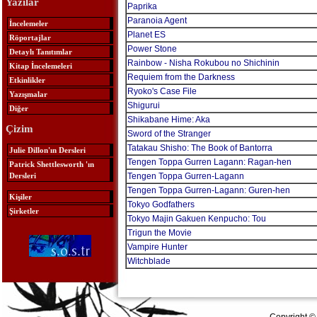
Yazılar
Paprika
Paranoia Agent
İncelemeler
Planet ES
Röportajlar
Power Stone
Detaylı Tanıtımlar
Rainbow - Nisha Rokubou no Shichinin
Kitap İncelemeleri
Requiem from the Darkness
Etkinlikler
Ryoko's Case File
Yazışmalar
Shigurui
Diğer
Shikabane Hime: Aka
Çizim
Sword of the Stranger
Tatakau Shisho: The Book of Bantorra
Julie Dillon'ın Dersleri
Tengen Toppa Gurren Lagann: Ragan-hen
Patrick Shettlesworth 'ın
Dersleri
Tengen Toppa Gurren-Lagann
Tengen Toppa Gurren-Lagann: Guren-hen
Kişiler
Tokyo Godfathers
Şirketler
Tokyo Majin Gakuen Kenpucho: Tou
Trigun the Movie
Vampire Hunter
Witchblade