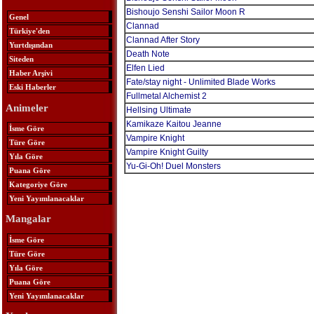
Bishoujo Senshi Sailor Moon R
Genel
Clannad
Türkiye'den
Clannad After Story
Yurtdışından
Death Note
Siteden
Elfen Lied
Haber Arşivi
Fate/stay night - Unlimited Blade Works
Eski Haberler
Fullmetal Alchemist 2
Animeler
Hellsing Ultimate
Kamikaze Kaitou Jeanne
İsme Göre
Vampire Knight
Türe Göre
Vampire Knight Guilty
Yıla Göre
Yu-Gi-Oh! Duel Monsters
Puana Göre
Kategoriye Göre
Yeni Yayımlanacaklar
Mangalar
İsme Göre
Türe Göre
Yıla Göre
Puana Göre
Yeni Yayımlanacaklar