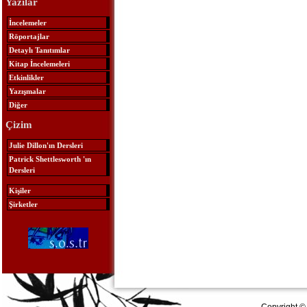
Yazılar
İncelemeler
Röportajlar
Detaylı Tanıtımlar
Kitap İncelemeleri
Etkinlikler
Yazışmalar
Diğer
Çizim
Julie Dillon'ın Dersleri
Patrick Shettlesworth 'ın
Dersleri
Kişiler
Şirketler