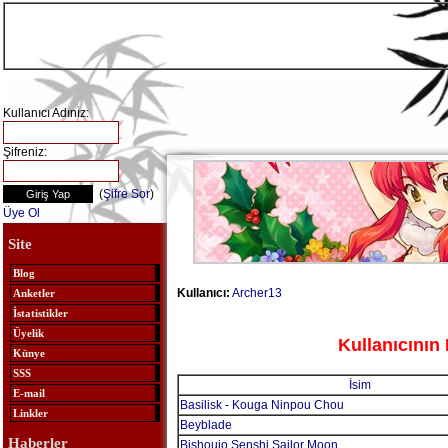
Kullanıcı Adınız:
Şifreniz:
(
Şifre Sor
)
Üye Ol
Site
Blog
Kullanıcı:
Archer13
Anketler
İstatistikler
Üyelik
Kullanıcının 
Künye
SSS
İsim
E-mail
Basilisk - Kouga Ninpou Chou
Linkler
Beyblade
Haberler
Bishoujo Senshi Sailor Moon