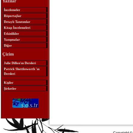
Yazılar
İncelemeler
Röportajlar
Detaylı Tanıtımlar
Kitap İncelemeleri
Etkinlikler
Yazışmalar
Diğer
Çizim
Julie Dillon'ın Dersleri
Patrick Shettlesworth 'ın
Dersleri
Kişiler
Şirketler