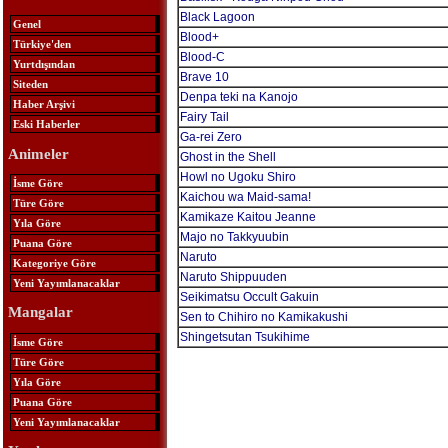
Black Lagoon
Genel
Blood+
Türkiye'den
Blood-C
Yurtdışından
Brave 10
Siteden
Denpa teki na Kanojo
Haber Arşivi
Fairy Tail
Eski Haberler
Ga-rei Zero
Animeler
Ghost in the Shell
Howl no Ugoku Shiro
İsme Göre
Kaichou wa Maid-sama!
Türe Göre
Kamikaze Kaitou Jeanne
Yıla Göre
Majo no Takkyuubin
Puana Göre
Naruto
Kategoriye Göre
Naruto Shippuuden
Yeni Yayımlanacaklar
Seikimatsu Occult Gakuin
Mangalar
Sen to Chihiro no Kamikakushi
Shingetsutan Tsukihime
İsme Göre
Türe Göre
Yıla Göre
Puana Göre
Yeni Yayımlanacaklar