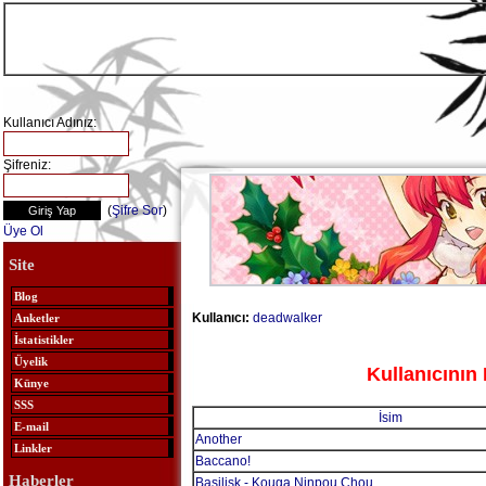
Kullanıcı Adınız:
Şifreniz:
(
Şifre Sor
)
Üye Ol
Site
Blog
Kullanıcı:
deadwalker
Anketler
İstatistikler
Üyelik
Kullanıcının 
Künye
SSS
İsim
E-mail
Another
Linkler
Baccano!
Haberler
Basilisk - Kouga Ninpou Chou