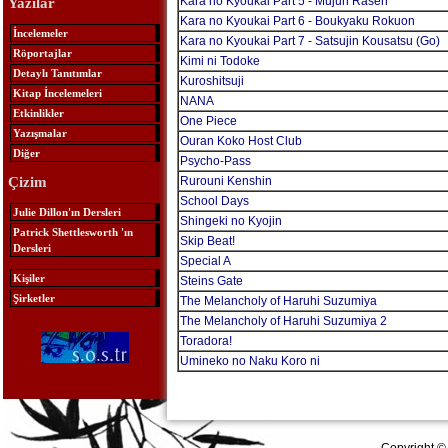
Kara no Kyoukai Part 5 - Mujun Rasen
Yazılar
Kara no Kyoukai Part 6 - Boukyaku Rokuon
İncelemeler
Kara no Kyoukai Part 7 - Satsujin Kousatsu (Go)
Röportajlar
Kimi ni Todoke
Detaylı Tanıtımlar
Kuroshitsuji
Kitap İncelemeleri
NANA
Etkinlikler
One Piece
Yazışmalar
Ouran Koko Host Club
Diğer
Psycho-Pass
Rurouni Kenshin
Çizim
School Days
Julie Dillon'ın Dersleri
Shingeki no Kyojin
Patrick Shettlesworth 'ın
Skip Beat!
Dersleri
Special A
Kişiler
Steins Gate
Şirketler
The Melancholy of Haruhi Suzumiya
The Melancholy of Haruhi Suzumiya 2
Toradora!
Umineko no Naku Koro ni