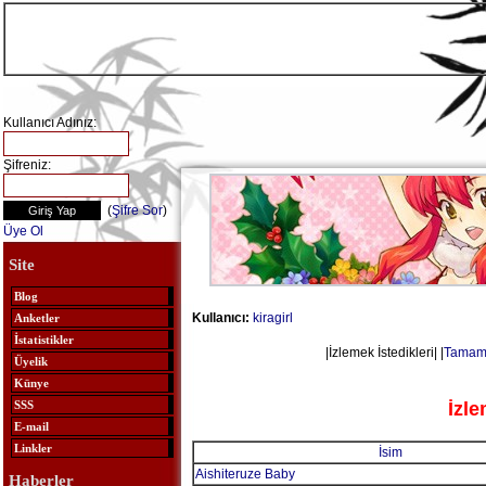
Kullanıcı Adınız:
Şifreniz:
(
Şifre Sor
)
Üye Ol
Site
Blog
Kullanıcı:
kiragirl
Anketler
İstatistikler
|İzlemek İstedikleri| |
Tamamın
Üyelik
Künye
İzle
SSS
E-mail
Linkler
İsim
Aishiteruze Baby
Haberler