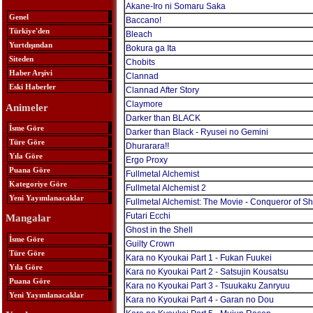
Akane-Iro ni Somaru Saka
Genel
Baccano!
Türkiye'den
Bleach
Yurtdışından
Bokura ga Ita
Siteden
Chobits
Haber Arşivi
Clannad
Eski Haberler
Clannad After Story
Claymore
Animeler
Darker than BLACK
İsme Göre
Darker than Black - Ryusei no Gemini
Türe Göre
Dhurarara!!
Yıla Göre
Ergo Proxy
Puana Göre
Fullmetal Alchemist
Kategoriye Göre
Fullmetal Alchemist 2
Yeni Yayımlanacaklar
Fullmetal Alchemist: The Movie - Conqueror of 
Futari Ecchi
Mangalar
Ghost in the Shell
İsme Göre
Guilty Crown
Türe Göre
Kara no Kyoukai Part 1 - Fukan Fuukei
Yıla Göre
Kara no Kyoukai Part 2 - Satsujin Kousatsu
Puana Göre
Kara no Kyoukai Part 3 - Tsuukaku Zanryuu
Yeni Yayımlanacaklar
Kara no Kyoukai Part 4 - Garan no Dou