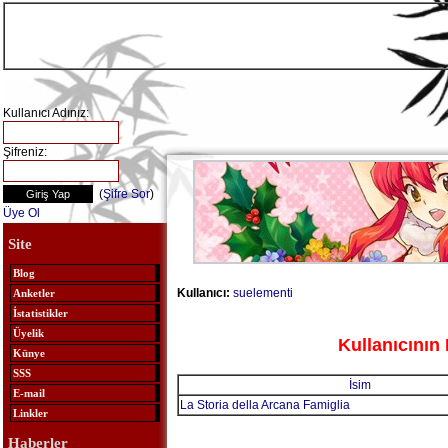
Kullanıcı Adınız:
Şifreniz:
(
Şifre Sor
)
Üye Ol
Site
Blog
Kullanıcı:
suelementi
Anketler
İstatistikler
Üyelik
Kullanıcının 
Künye
SSS
İsim
E-mail
La Storia della Arcana Famiglia
Linkler
Haberler