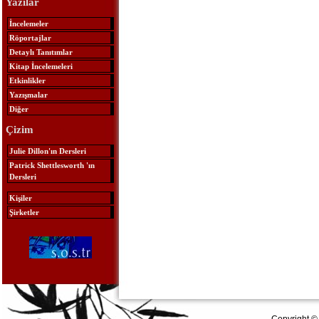
Yazılar
İncelemeler
Röportajlar
Detaylı Tanıtımlar
Kitap İncelemeleri
Etkinlikler
Yazışmalar
Diğer
Çizim
Julie Dillon'ın Dersleri
Patrick Shettlesworth 'ın
Dersleri
Kişiler
Şirketler