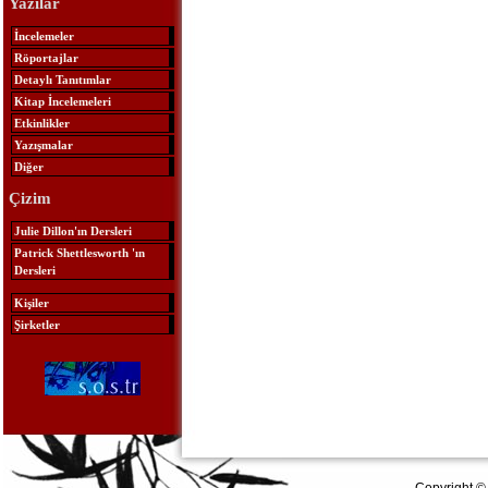
Yazılar
İncelemeler
Röportajlar
Detaylı Tanıtımlar
Kitap İncelemeleri
Etkinlikler
Yazışmalar
Diğer
Çizim
Julie Dillon'ın Dersleri
Patrick Shettlesworth 'ın
Dersleri
Kişiler
Şirketler