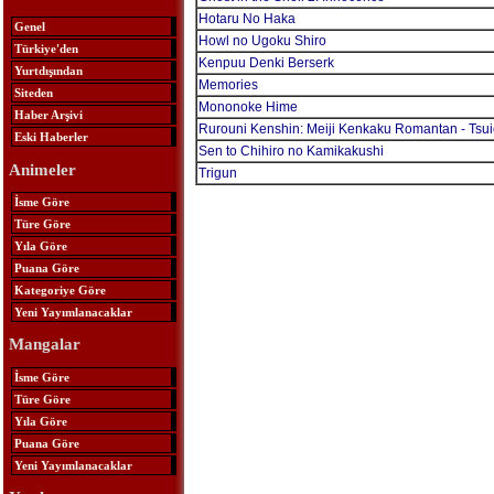
Hotaru No Haka
Genel
Howl no Ugoku Shiro
Türkiye'den
Kenpuu Denki Berserk
Yurtdışından
Memories
Siteden
Mononoke Hime
Haber Arşivi
Rurouni Kenshin: Meiji Kenkaku Romantan - Tsu
Eski Haberler
Sen to Chihiro no Kamikakushi
Animeler
Trigun
İsme Göre
Türe Göre
Yıla Göre
Puana Göre
Kategoriye Göre
Yeni Yayımlanacaklar
Mangalar
İsme Göre
Türe Göre
Yıla Göre
Puana Göre
Yeni Yayımlanacaklar