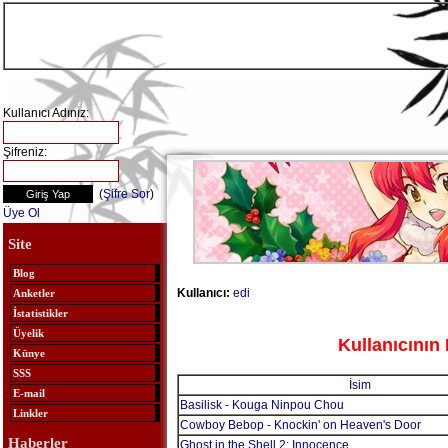
Kullanıcı Adınız:
Şifreniz:
(
Şifre Sor
)
Üye Ol
Site
Blog
Kullanıcı:
edi
Anketler
İstatistikler
Üyelik
Kullanıcının 
Künye
SSS
İsim
E-mail
Basilisk - Kouga Ninpou Chou
Linkler
Cowboy Bebop - Knockin' on Heaven's Door
Haberler
Ghost in the Shell 2: Innocence