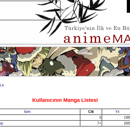
La
Kullanıcının Manga Listesi
İsim
Cilt
Yıl
3
199
op
7+
200