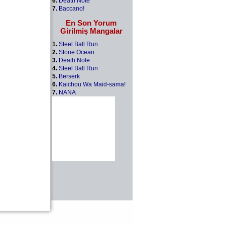
6.
Death Note
7.
Baccano!
En Son Yorum
Girilmiş Mangalar
1.
Steel Ball Run
2.
Stone Ocean
3.
Death Note
4.
Steel Ball Run
5.
Berserk
6.
Kaichou Wa Maid-sama!
7.
NANA