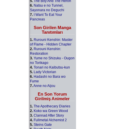
5.
The Boy And The Heron
6.
Natsu e no Tunnel,
Sayonara no Deguchi
7.
I Want To Eat Your
Pancreas
Son Girilen Manga
Tanıtımları
1.
Rurouni Kenshin: Master
of Flame - Hidden Chapter
2.
Rurouni Kenshin:
Restoration
3.
Yume no Shizuku - Ougon
no Torikago
4.
Tonari no Kaibutsu-kun
5.
Lady Victorian
6.
Hadashi no Bara wo
Fume
7.
Anne no Aijou
En Son Yorum
Girilmiş Animeler
1.
The Apothecary Diaries
2.
Koko wa Green Wood
3.
Clannad After Story
4.
Fullmetal Alchemist 2
5.
Steins Gate