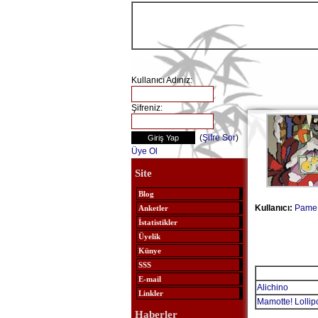
Kullanıcı Adınız:
Şifreniz:
(
Şifre Sor
)
Üye Ol
Site
Blog
Kullanıcı:
Pame
Anketler
İstatistikler
Üyelik
Künye
SSS
E-mail
Alichino
Linkler
Mamotte! Lollip
Haberler