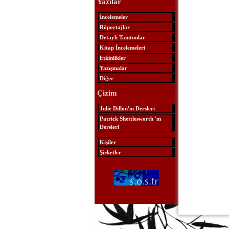
Yazılar
İncelemeler
Röportajlar
Detaylı Tanıtımlar
Kitap İncelemeleri
Etkinlikler
Yazışmalar
Diğer
Çizim
Julie Dillon'ın Dersleri
Patrick Shettlesworth 'ın
Dersleri
Kişiler
Şirketler