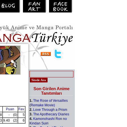
Son Girilen Anime
Tanıtımları
1.
The Rose of Versailles
(Remake Movie)
Puan
Fav.
2.
Love Through a Prism
3.
The Apothecary Diaries
8
-
(0)
5
4.
Kamonohashi Ron no
3
9.40
(2)
6
Kindan Suiri