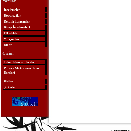
Yazılar
İncelemeler
Röportajlar
Detaylı Tanıtımlar
Kitap İncelemeleri
Etkinlikler
Yazışmalar
Diğer
Çizim
Julie Dillon'ın Dersleri
Patrick Shettlesworth 'ın
Dersleri
Kişiler
Şirketler