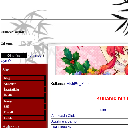
Kullanıcı Adınız:
Şifreniz:
(
Şifre Sor
)
Üye Ol
Site
Blog
Kullanıcı:
MichiRu_Kaioh
Anketler
İstatistikler
Üyelik
Kullanıcının 
Künye
SSS
İsim
E-mail
Anastasia Club
Linkler
Atashi wa Bambi
Haberler
Hot Gimmick