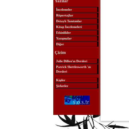
Yazılar
İncelemeler
Röportajlar
Detaylı Tanıtımlar
Kitap İncelemeleri
Etkinlikler
Yazışmalar
Diğer
Çizim
Julie Dillon'ın Dersleri
Patrick Shettlesworth 'ın
Dersleri
Kişiler
Şirketler