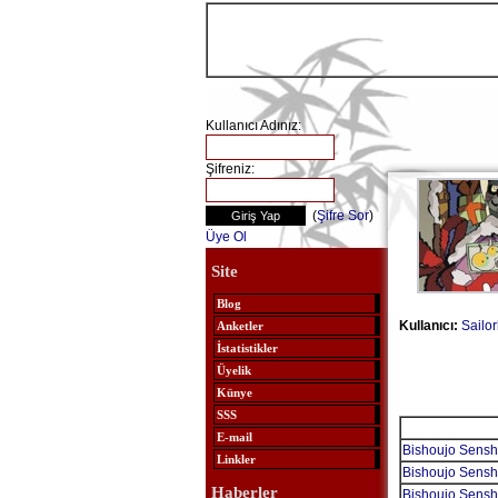
Kullanıcı Adınız:
Şifreniz:
(
Şifre Sor
)
Üye Ol
Site
Blog
Kullanıcı:
Sailor
Anketler
İstatistikler
Üyelik
Künye
SSS
E-mail
Bishoujo Sensh
Linkler
Bishoujo Sensh
Haberler
Bishoujo Sensh