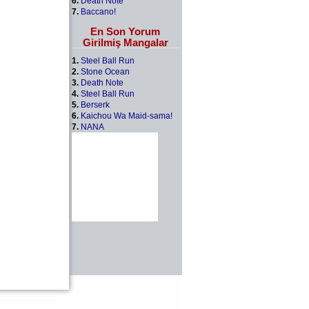
6.
Death Note
7.
Baccano!
En Son Yorum
Girilmiş Mangalar
1.
Steel Ball Run
2.
Stone Ocean
3.
Death Note
4.
Steel Ball Run
5.
Berserk
6.
Kaichou Wa Maid-sama!
7.
NANA