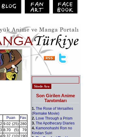
Son Girilen Anime
Tanıtımları
1.
The Rose of Versailles
(Remake Movie)
Puan
Fav.
2.
Love Through a Prism
3.
The Apothecary Diaries
2
9.02
(25)
280
4.
Kamonohashi Ron no
3
8.70
(5)
79
Kindan Suiri
4
9.37
(10)
190