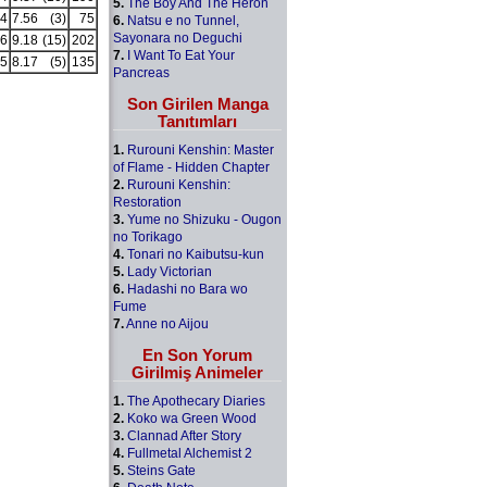
5.
The Boy And The Heron
4
7.56
(3)
75
6.
Natsu e no Tunnel,
Sayonara no Deguchi
6
9.18
(15)
202
7.
I Want To Eat Your
5
8.17
(5)
135
Pancreas
Son Girilen Manga
Tanıtımları
1.
Rurouni Kenshin: Master
of Flame - Hidden Chapter
2.
Rurouni Kenshin:
Restoration
3.
Yume no Shizuku - Ougon
no Torikago
4.
Tonari no Kaibutsu-kun
5.
Lady Victorian
6.
Hadashi no Bara wo
Fume
7.
Anne no Aijou
En Son Yorum
Girilmiş Animeler
1.
The Apothecary Diaries
2.
Koko wa Green Wood
3.
Clannad After Story
4.
Fullmetal Alchemist 2
5.
Steins Gate