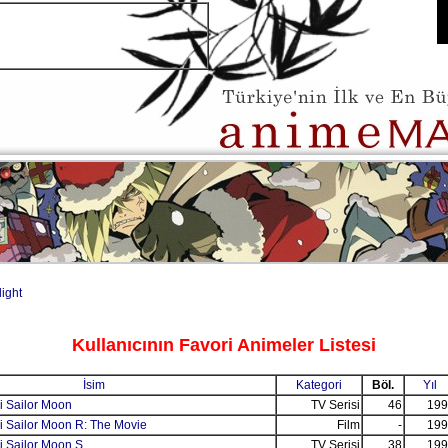
light
Kullanıcının Favori Animeler Listesi
İsim
Kategori
Böl.
Yıl
i Sailor Moon
TV Serisi
46
199
i Sailor Moon R: The Movie
Film
-
199
i Sailor Moon S
TV Serisi
38
199