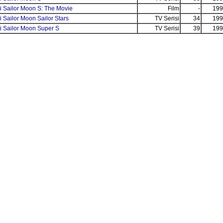
i Sailor Moon S: The Movie
Film
-
199
 Sailor Moon Sailor Stars
TV Serisi
34
199
i Sailor Moon Super S
TV Serisi
39
199