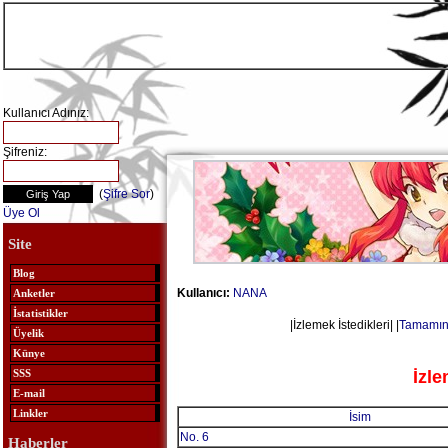
Kullanıcı Adınız:
Şifreniz:
(
Şifre Sor
)
Üye Ol
Site
Blog
Kullanıcı:
NANA
Anketler
İstatistikler
|İzlemek İstedikleri| |
Tamamını 
Üyelik
Künye
İzle
SSS
E-mail
Linkler
İsim
No. 6
Haberler