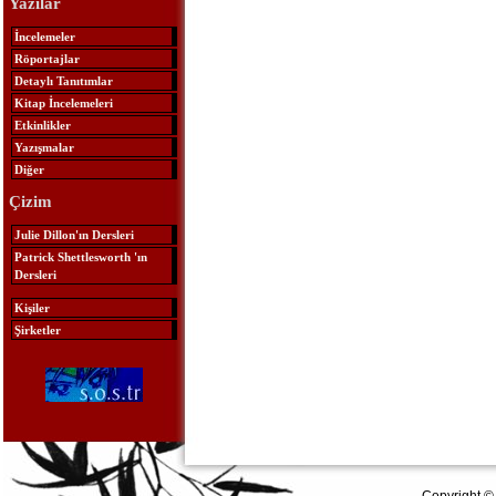
Yazılar
İncelemeler
Röportajlar
Detaylı Tanıtımlar
Kitap İncelemeleri
Etkinlikler
Yazışmalar
Diğer
Çizim
Julie Dillon'ın Dersleri
Patrick Shettlesworth 'ın
Dersleri
Kişiler
Şirketler