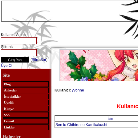
Kullanıcı Adınız:
Şifreniz:
(
Şifre Sor
)
Üye Ol
Site
Blog
Kullanıcı:
yvonne
Anketler
İstatistikler
Üyelik
Kullanıc
Künye
SSS
İsim
E-mail
Sen to Chihiro no Kamikakushi
Linkler
Haberler