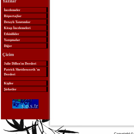
Yazılar
İncelemeler
Röportajlar
Detaylı Tanıtımlar
Kitap İncelemeleri
Etkinlikler
Yazışmalar
Diğer
Çizim
Julie Dillon'ın Dersleri
Patrick Shettlesworth 'ın
Dersleri
Kişiler
Şirketler