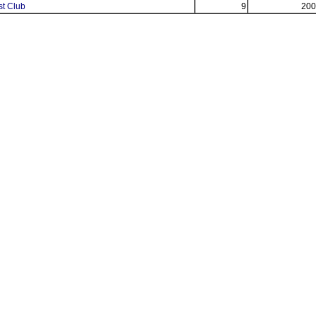
t Club
9
200