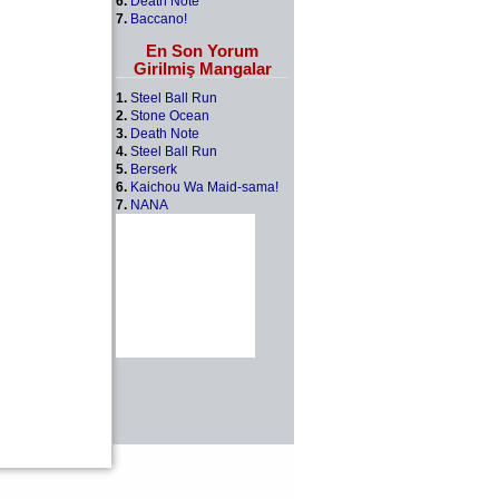
6.
Death Note
7.
Baccano!
En Son Yorum
Girilmiş Mangalar
1.
Steel Ball Run
2.
Stone Ocean
3.
Death Note
4.
Steel Ball Run
5.
Berserk
6.
Kaichou Wa Maid-sama!
7.
NANA