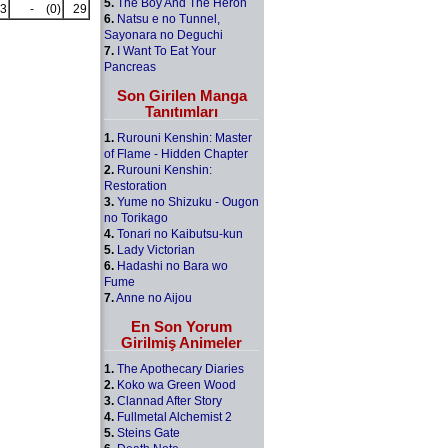
5.
The Boy And The Heron
3
-
(0)
29
6.
Natsu e no Tunnel,
Sayonara no Deguchi
7.
I Want To Eat Your
Pancreas
Son Girilen Manga
Tanıtımları
1.
Rurouni Kenshin: Master
of Flame - Hidden Chapter
2.
Rurouni Kenshin:
Restoration
3.
Yume no Shizuku - Ougon
no Torikago
4.
Tonari no Kaibutsu-kun
5.
Lady Victorian
6.
Hadashi no Bara wo
Fume
7.
Anne no Aijou
En Son Yorum
Girilmiş Animeler
1.
The Apothecary Diaries
2.
Koko wa Green Wood
3.
Clannad After Story
4.
Fullmetal Alchemist 2
5.
Steins Gate