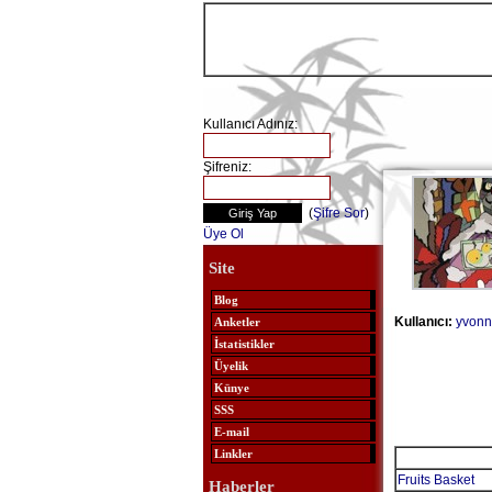
Kullanıcı Adınız:
Şifreniz:
(
Şifre Sor
)
Üye Ol
Site
Blog
Kullanıcı:
yvonn
Anketler
İstatistikler
Üyelik
Künye
SSS
E-mail
Linkler
Fruits Basket
Haberler