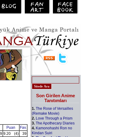
Son Girilen Anime
Tanıtımları
1.
The Rose of Versailles
(Remake Movie)
2.
Love Through a Prism
3.
The Apothecary Diaries
Puan
Fav.
4.
Kamonohashi Ron no
Kindan Suiri
9
9.20
(4)
39