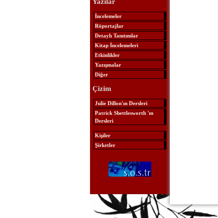
Yazılar
İncelemeler
Röportajlar
Detaylı Tanıtımlar
Kitap İncelemeleri
Etkinlikler
Yazışmalar
Diğer
Çizim
Julie Dillon'ın Dersleri
Patrick Shettlesworth 'ın
Dersleri
Kişiler
Şirketler