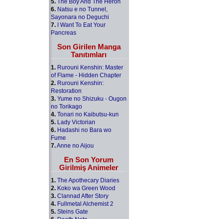
5.
The Boy And The Heron
6.
Natsu e no Tunnel,
Sayonara no Deguchi
7.
I Want To Eat Your
Pancreas
Son Girilen Manga
Tanıtımları
1.
Rurouni Kenshin: Master
of Flame - Hidden Chapter
2.
Rurouni Kenshin:
Restoration
3.
Yume no Shizuku - Ougon
no Torikago
4.
Tonari no Kaibutsu-kun
5.
Lady Victorian
6.
Hadashi no Bara wo
Fume
7.
Anne no Aijou
En Son Yorum
Girilmiş Animeler
1.
The Apothecary Diaries
2.
Koko wa Green Wood
3.
Clannad After Story
4.
Fullmetal Alchemist 2
5.
Steins Gate