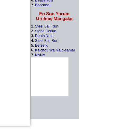
6.
Death Note
7.
Baccano!
En Son Yorum
Girilmiş Mangalar
1.
Steel Ball Run
2.
Stone Ocean
3.
Death Note
4.
Steel Ball Run
5.
Berserk
6.
Kaichou Wa Maid-sama!
7.
NANA