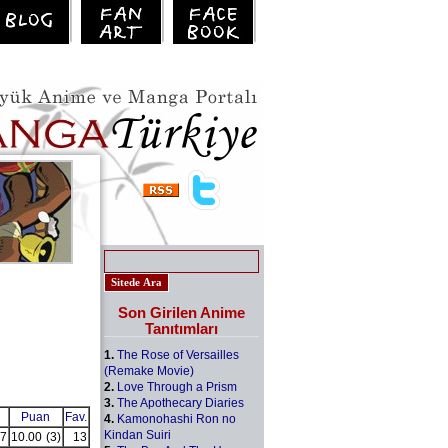
Son Girilen Anime
Tanıtımları
1.
The Rose of Versailles
(Remake Movie)
2.
Love Through a Prism
3.
The Apothecary Diaries
Puan
Fav.
4.
Kamonohashi Ron no
Kindan Suiri
7
10.00
(3)
13