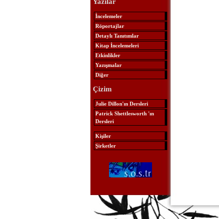
Yazılar
İncelemeler
Röportajlar
Detaylı Tanıtımlar
Kitap İncelemeleri
Etkinlikler
Yazışmalar
Diğer
Çizim
Julie Dillon'ın Dersleri
Patrick Shettlesworth 'ın
Dersleri
Kişiler
Şirketler