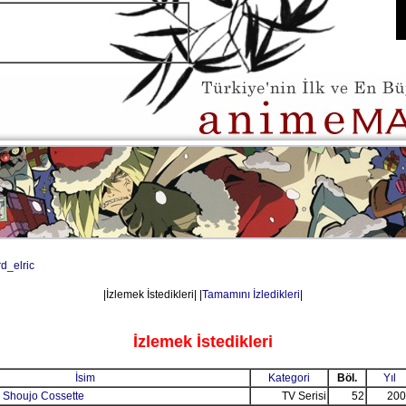
d_elric
|İzlemek İstedikleri| |
Tamamını İzledikleri
|
İzlemek İstedikleri
İsim
Kategori
Böl.
Yıl
: Shoujo Cossette
TV Serisi
52
200