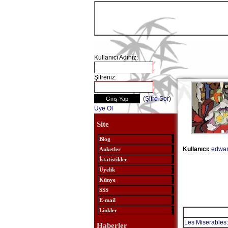
Kullanıcı Adınız:
Şifreniz:
(
Şifre Sor
)
Üye Ol
Site
Blog
Kullanıcı:
edwar
Anketler
İstatistikler
Üyelik
Künye
SSS
E-mail
Linkler
Les Miserables
Haberler