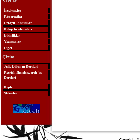
Yazılar
İncelemeler
Röportajlar
Detaylı Tanıtımlar
Kitap İncelemeleri
Etkinlikler
Yazışmalar
Diğer
Çizim
Julie Dillon'ın Dersleri
Patrick Shettlesworth 'ın
Dersleri
Kişiler
Şirketler