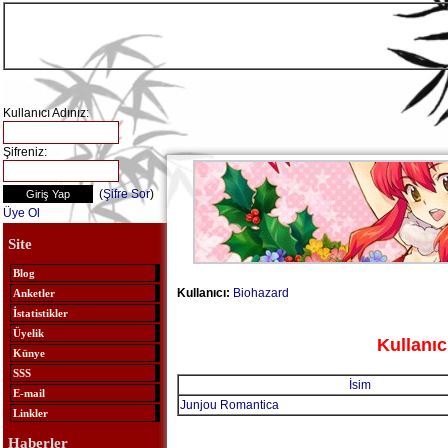
Kullanıcı Adınız:
Şifreniz:
(
Şifre Sor
)
Üye Ol
Site
Blog
Kullanıcı:
Biohazard
Anketler
İstatistikler
Üyelik
Kullanıc
Künye
SSS
İsim
E-mail
Junjou Romantica
Linkler
Haberler