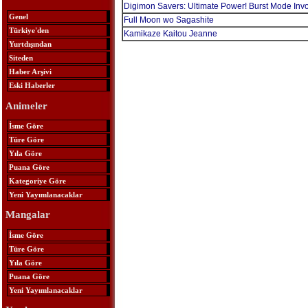
Digimon Savers: Ultimate Power! Burst Mode Invo
Genel
Full Moon wo Sagashite
Türkiye'den
Kamikaze Kaitou Jeanne
Yurtdışından
Siteden
Haber Arşivi
Eski Haberler
Animeler
İsme Göre
Türe Göre
Yıla Göre
Puana Göre
Kategoriye Göre
Yeni Yayımlanacaklar
Mangalar
İsme Göre
Türe Göre
Yıla Göre
Puana Göre
Yeni Yayımlanacaklar