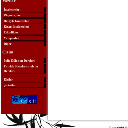
Yazılar
İncelemeler
Röportajlar
Detaylı Tanıtımlar
Kitap İncelemeleri
Etkinlikler
Yazışmalar
Diğer
Çizim
Julie Dillon'ın Dersleri
Patrick Shettlesworth 'ın
Dersleri
Kişiler
Şirketler