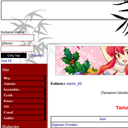
Kullanıcı Adınız:
Şifreniz:
(
Şifre Sor
)
Üye Ol
Site
Blog
Kullanıcı:
slymn_89
Anketler
İstatistikler
|Tamamını İzledikle
Üyelik
Künye
Tamam
SSS
E-mail
Linkler
İsim
Digimon Frontier
Haberler