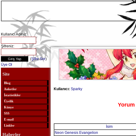
Kullanıcı Adınız:
Şifreniz:
(
Şifre Sor
)
Üye Ol
Site
Blog
Kullanıcı:
Sparky
Anketler
İstatistikler
Üyelik
Yorum 
Künye
SSS
E-mail
Linkler
İsim
Neon Genesis Evangelion
Haberler