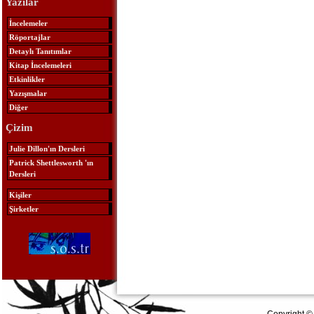
Yazılar
İncelemeler
Röportajlar
Detaylı Tanıtımlar
Kitap İncelemeleri
Etkinlikler
Yazışmalar
Diğer
Çizim
Julie Dillon'ın Dersleri
Patrick Shettlesworth 'ın
Dersleri
Kişiler
Şirketler