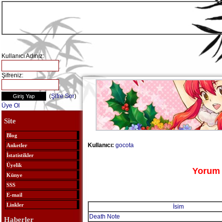
Kullanıcı Adınız:
Şifreniz:
(
Şifre Sor
)
Üye Ol
Site
Blog
Kullanıcı:
gocota
Anketler
İstatistikler
Üyelik
Yorum 
Künye
SSS
E-mail
Linkler
İsim
Death Note
Haberler