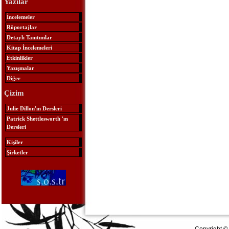
Yazılar
İncelemeler
Röportajlar
Detaylı Tanıtımlar
Kitap İncelemeleri
Etkinlikler
Yazışmalar
Diğer
Çizim
Julie Dillon'ın Dersleri
Patrick Shettlesworth 'ın
Dersleri
Kişiler
Şirketler