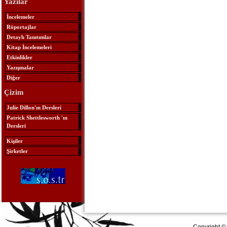
Yazılar
İncelemeler
Röportajlar
Detaylı Tanıtımlar
Kitap İncelemeleri
Etkinlikler
Yazışmalar
Diğer
Çizim
Julie Dillon'ın Dersleri
Patrick Shettlesworth 'ın
Dersleri
Kişiler
Şirketler