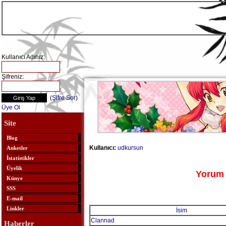
Kullanıcı Adınız:
Şifreniz:
(
Şifre Sor
)
Üye Ol
Site
Blog
Kullanıcı:
udkursun
Anketler
İstatistikler
Üyelik
Yorum 
Künye
SSS
E-mail
Linkler
İsim
Clannad
Haberler