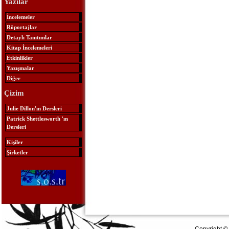
Yazılar
İncelemeler
Röportajlar
Detaylı Tanıtımlar
Kitap İncelemeleri
Etkinlikler
Yazışmalar
Diğer
Çizim
Julie Dillon'ın Dersleri
Patrick Shettlesworth 'ın
Dersleri
Kişiler
Şirketler