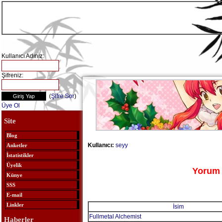
Kullanıcı Adınız:
Şifreniz:
(
Şifre Sor
)
Üye Ol
Site
Blog
Kullanıcı:
seyy
Anketler
İstatistikler
Üyelik
Yorum 
Künye
SSS
E-mail
Linkler
İsim
Fullmetal Alchemist
Haberler