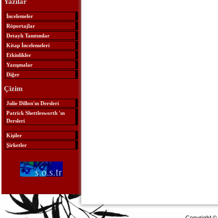
Yazılar
İncelemeler
Röportajlar
Detaylı Tanıtımlar
Kitap İncelemeleri
Etkinlikler
Yazışmalar
Diğer
Çizim
Julie Dillon'ın Dersleri
Patrick Shettlesworth 'ın
Dersleri
Kişiler
Şirketler