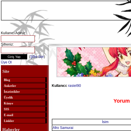
Kullanıcı Adınız:
Şifreniz:
(
Şifre Sor
)
Üye Ol
Site
Blog
Kullanıcı:
rasiel90
Anketler
İstatistikler
Üyelik
Yorum 
Künye
SSS
E-mail
Linkler
İsim
Afro Samurai
Haberler