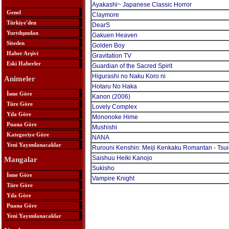
Ayakashi~ Japanese Classic Horror
Genel
Claymore
Türkiye'den
DearS
Yurtdışından
Gakuen Heaven
Siteden
Golden Boy
Haber Arşivi
Gravitation TV
Eski Haberler
Guardian of the Sacred Spirit
Higurashi no Naku Koro ni
Animeler
Hotaru No Haka
İsme Göre
Kanon (2006)
Türe Göre
Lovely Complex
Yıla Göre
Mononoke Hime
Puana Göre
Mushishi
Kategoriye Göre
NANA
Yeni Yayımlanacaklar
Rurouni Kenshin: Meiji Kenkaku Romantan - Tsu
Saishuu Heiki Kanojo
Mangalar
Sukisho
İsme Göre
Vampire Knight
Türe Göre
Yıla Göre
Puana Göre
Yeni Yayımlanacaklar