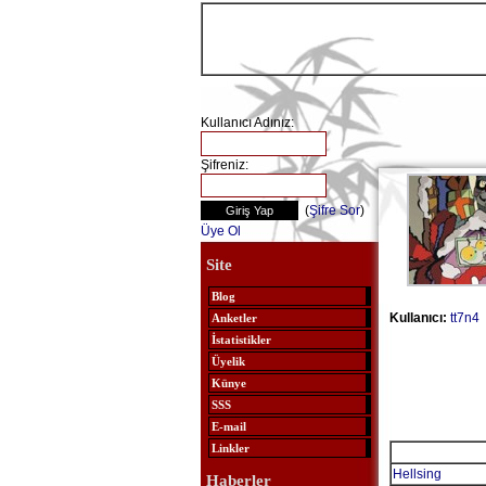
Kullanıcı Adınız:
Şifreniz:
(
Şifre Sor
)
Üye Ol
Site
Blog
Kullanıcı:
tt7n4
Anketler
İstatistikler
Üyelik
Künye
SSS
E-mail
Linkler
Hellsing
Haberler