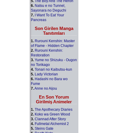
5.
The Boy And The Heron
6.
Natsu e no Tunnel,
Sayonara no Deguchi
7.
I Want To Eat Your
Pancreas
Son Girilen Manga
Tanıtımları
1.
Rurouni Kenshin: Master
of Flame - Hidden Chapter
2.
Rurouni Kenshin:
Restoration
3.
Yume no Shizuku - Ougon
no Torikago
4.
Tonari no Kaibutsu-kun
5.
Lady Victorian
6.
Hadashi no Bara wo
Fume
7.
Anne no Aijou
En Son Yorum
Girilmiş Animeler
1.
The Apothecary Diaries
2.
Koko wa Green Wood
3.
Clannad After Story
4.
Fullmetal Alchemist 2
5.
Steins Gate