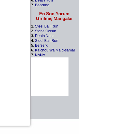
6.
Death Note
7.
Baccano!
En Son Yorum
Girilmiş Mangalar
1.
Steel Ball Run
2.
Stone Ocean
3.
Death Note
4.
Steel Ball Run
5.
Berserk
6.
Kaichou Wa Maid-sama!
7.
NANA