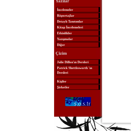
Yazılar
İncelemeler
Röportajlar
Detaylı Tanıtımlar
Kitap İncelemeleri
Etkinlikler
Yazışmalar
Diğer
Çizim
Julie Dillon'ın Dersleri
Patrick Shettlesworth 'ın
Dersleri
Kişiler
Şirketler