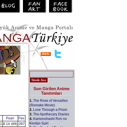
Son Girilen Anime
Tanıtımları
1.
The Rose of Versailles
(Remake Movie)
2.
Love Through a Prism
3.
The Apothecary Diaries
Puan
Fav.
4.
Kamonohashi Ron no
Kindan Suiri
1
8.14
(69)
397