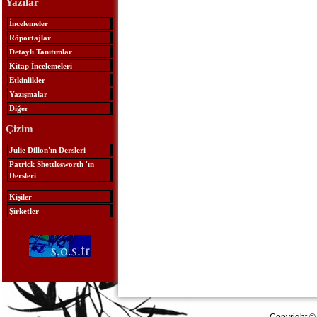
Yazılar
İncelemeler
Röportajlar
Detaylı Tanıtımlar
Kitap İncelemeleri
Etkinlikler
Yazışmalar
Diğer
Çizim
Julie Dillon'ın Dersleri
Patrick Shettlesworth 'ın
Dersleri
Kişiler
Şirketler