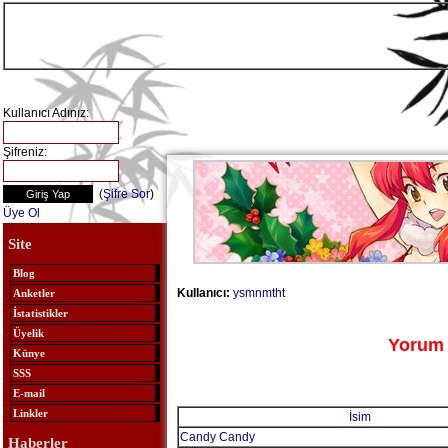
Kullanıcı Adınız:
Şifreniz:
(
Şifre Sor
)
Üye Ol
Site
Blog
Kullanıcı:
ysmnmtht
Anketler
İstatistikler
Üyelik
Yorum 
Künye
SSS
E-mail
Linkler
İsim
Candy Candy
Haberler