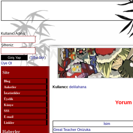
Kullanıcı Adınız:
Şifreniz:
(
Şifre Sor
)
Üye Ol
Site
Blog
Kullanıcı:
delilahana
Anketler
İstatistikler
Üyelik
Yorum 
Künye
SSS
E-mail
Linkler
İsim
Great Teacher Onizuka
Haberler