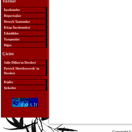
Yazılar
İncelemeler
Röportajlar
Detaylı Tanıtımlar
Kitap İncelemeleri
Etkinlikler
Yazışmalar
Diğer
Çizim
Julie Dillon'ın Dersleri
Patrick Shettlesworth 'ın
Dersleri
Kişiler
Şirketler