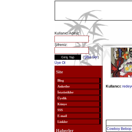
Kullanıcı Adınız:
Şifreniz:
(
Şifre Sor
)
Üye Ol
Site
Blog
Kullanıcı:
redey
Anketler
İstatistikler
Üyelik
Künye
SSS
E-mail
Linkler
Cowboy Bebop
Haberler