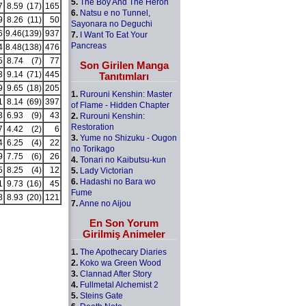
5.
The Boy And The Heron
7
8.59
(17)
165
6.
Natsu e no Tunnel,
9
8.26
(11)
50
Sayonara no Deguchi
6
9.46
(139)
937
7.
I Want To Eat Your
Pancreas
4
8.48
(138)
476
5
8.74
(7)
77
Son Girilen Manga
3
9.14
(71)
445
Tanıtımları
9
9.65
(18)
205
1.
Rurouni Kenshin: Master
1
8.14
(69)
397
of Flame - Hidden Chapter
3
6.93
(9)
43
2.
Rurouni Kenshin:
Restoration
7
4.42
(2)
6
3.
Yume no Shizuku - Ougon
4
6.25
(4)
22
no Torikago
9
7.75
(6)
26
4.
Tonari no Kaibutsu-kun
5
8.25
(4)
12
5.
Lady Victorian
6.
Hadashi no Bara wo
1
9.73
(16)
45
Fume
8
8.93
(20)
121
7.
Anne no Aijou
En Son Yorum
Girilmiş Animeler
1.
The Apothecary Diaries
2.
Koko wa Green Wood
3.
Clannad After Story
4.
Fullmetal Alchemist 2
5.
Steins Gate