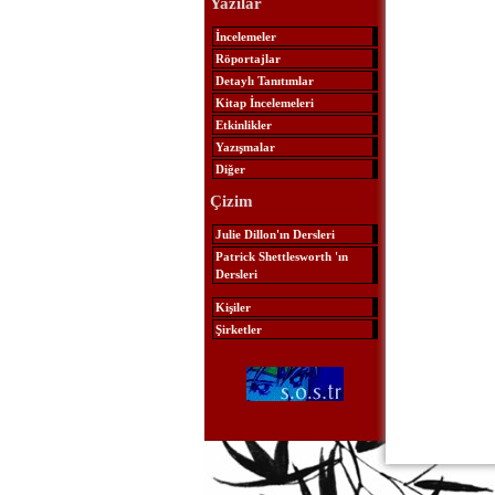
Yazılar
İncelemeler
Röportajlar
Detaylı Tanıtımlar
Kitap İncelemeleri
Etkinlikler
Yazışmalar
Diğer
Çizim
Julie Dillon'ın Dersleri
Patrick Shettlesworth 'ın
Dersleri
Kişiler
Şirketler