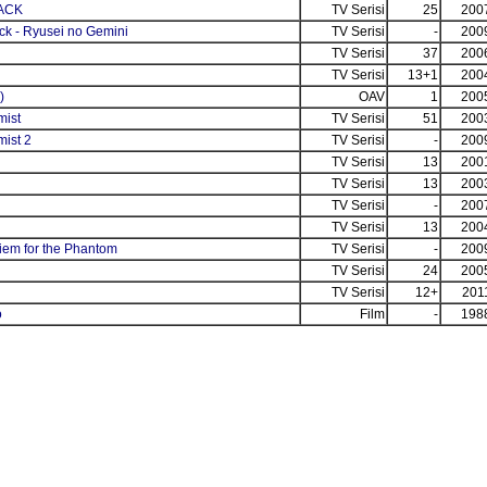
LACK
TV Serisi
25
200
ck - Ryusei no Gemini
TV Serisi
-
200
TV Serisi
37
200
TV Serisi
13+1
200
)
OAV
1
200
mist
TV Serisi
51
200
mist 2
TV Serisi
-
200
TV Serisi
13
200
TV Serisi
13
200
TV Serisi
-
200
TV Serisi
13
200
em for the Phantom
TV Serisi
-
200
TV Serisi
24
200
TV Serisi
12+
201
o
Film
-
198