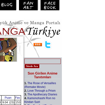
Son Girilen Anime
Tanıtımları
1.
The Rose of Versailles
(Remake Movie)
2.
Love Through a Prism
3.
The Apothecary Diaries
Puan
Fav.
4.
Kamonohashi Ron no
Kindan Suiri
8
9.04
(23)
153