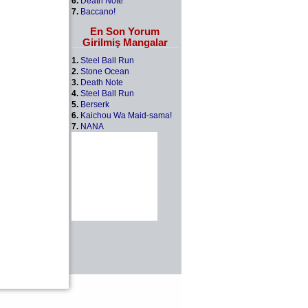
6.
Death Note
7.
Baccano!
En Son Yorum
Girilmiş Mangalar
1.
Steel Ball Run
2.
Stone Ocean
3.
Death Note
4.
Steel Ball Run
5.
Berserk
6.
Kaichou Wa Maid-sama!
7.
NANA