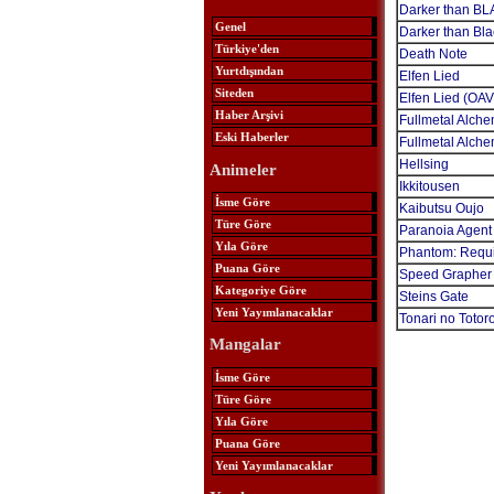
Darker than B
Genel
Darker than Bla
Türkiye'den
Death Note
Yurtdışından
Elfen Lied
Siteden
Elfen Lied (OAV
Haber Arşivi
Fullmetal Alche
Eski Haberler
Fullmetal Alche
Hellsing
Animeler
Ikkitousen
İsme Göre
Kaibutsu Oujo
Türe Göre
Paranoia Agent
Yıla Göre
Phantom: Requi
Puana Göre
Speed Grapher
Kategoriye Göre
Steins Gate
Yeni Yayımlanacaklar
Tonari no Totor
Mangalar
İsme Göre
Türe Göre
Yıla Göre
Puana Göre
Yeni Yayımlanacaklar