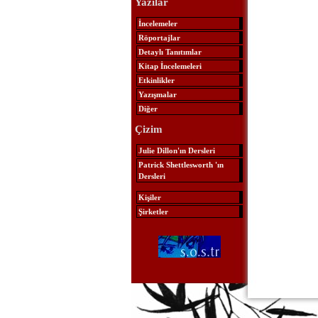
Yazılar
İncelemeler
Röportajlar
Detaylı Tanıtımlar
Kitap İncelemeleri
Etkinlikler
Yazışmalar
Diğer
Çizim
Julie Dillon'ın Dersleri
Patrick Shettlesworth 'ın
Dersleri
Kişiler
Şirketler