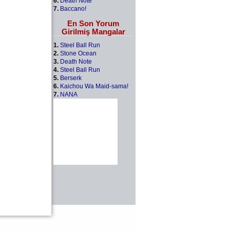
6.
Death Note
7.
Baccano!
En Son Yorum
Girilmiş Mangalar
1.
Steel Ball Run
2.
Stone Ocean
3.
Death Note
4.
Steel Ball Run
5.
Berserk
6.
Kaichou Wa Maid-sama!
7.
NANA