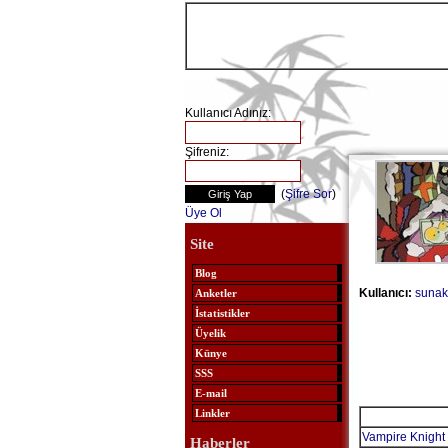
Kullanıcı Adınız:
Şifreniz:
(
Şifre Sor
)
Üye Ol
Site
Blog
Kullanıcı:
sunak
Anketler
İstatistikler
Üyelik
Künye
SSS
E-mail
Linkler
Vampire Knight 
Haberler