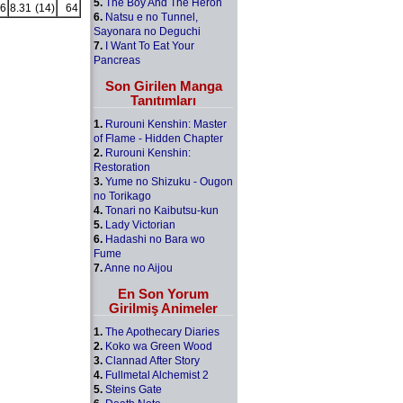
5.
The Boy And The Heron
6
8.31
(14)
64
6.
Natsu e no Tunnel,
Sayonara no Deguchi
7.
I Want To Eat Your
Pancreas
Son Girilen Manga
Tanıtımları
1.
Rurouni Kenshin: Master
of Flame - Hidden Chapter
2.
Rurouni Kenshin:
Restoration
3.
Yume no Shizuku - Ougon
no Torikago
4.
Tonari no Kaibutsu-kun
5.
Lady Victorian
6.
Hadashi no Bara wo
Fume
7.
Anne no Aijou
En Son Yorum
Girilmiş Animeler
1.
The Apothecary Diaries
2.
Koko wa Green Wood
3.
Clannad After Story
4.
Fullmetal Alchemist 2
5.
Steins Gate