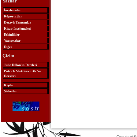
Yazılar
İncelemeler
Röportajlar
Detaylı Tanıtımlar
Kitap İncelemeleri
Etkinlikler
Yazışmalar
Diğer
Çizim
Julie Dillon'ın Dersleri
Patrick Shettlesworth 'ın
Dersleri
Kişiler
Şirketler