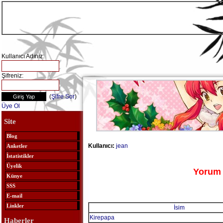
Kullanıcı Adınız:
Şifreniz:
(
Şifre Sor
)
Üye Ol
Site
Blog
Kullanıcı:
jean
Anketler
İstatistikler
Üyelik
Yorum 
Künye
SSS
E-mail
Linkler
İsim
Kirepapa
Haberler