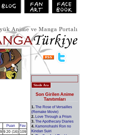
Son Girilen Anime
Tanıtımları
1.
The Rose of Versailles
(Remake Movie)
2.
Love Through a Prism
3.
The Apothecary Diaries
Puan
Fav.
4.
Kamonohashi Ron no
Kindan Suiri
9
9.20
(16)
109