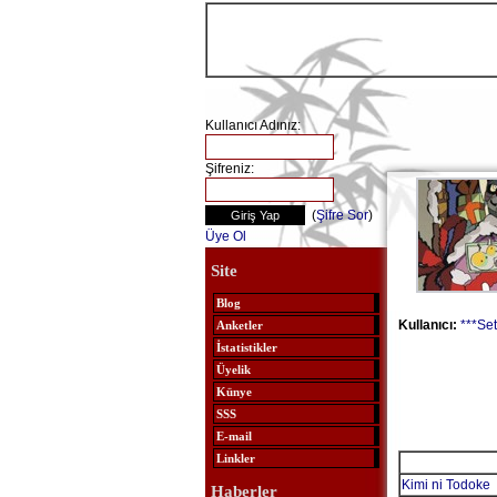
Kullanıcı Adınız:
Şifreniz:
(
Şifre Sor
)
Üye Ol
Site
Blog
Kullanıcı:
***Se
Anketler
İstatistikler
Üyelik
Künye
SSS
E-mail
Linkler
Kimi ni Todoke
Haberler