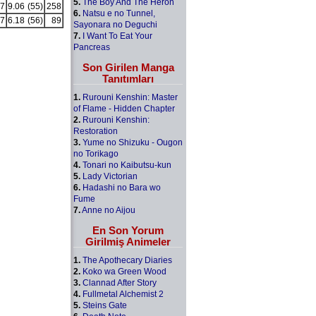
5.
The Boy And The Heron
7
9.06
(55)
258
6.
Natsu e no Tunnel,
7
6.18
(56)
89
Sayonara no Deguchi
7.
I Want To Eat Your
Pancreas
Son Girilen Manga
Tanıtımları
1.
Rurouni Kenshin: Master
of Flame - Hidden Chapter
2.
Rurouni Kenshin:
Restoration
3.
Yume no Shizuku - Ougon
no Torikago
4.
Tonari no Kaibutsu-kun
5.
Lady Victorian
6.
Hadashi no Bara wo
Fume
7.
Anne no Aijou
En Son Yorum
Girilmiş Animeler
1.
The Apothecary Diaries
2.
Koko wa Green Wood
3.
Clannad After Story
4.
Fullmetal Alchemist 2
5.
Steins Gate