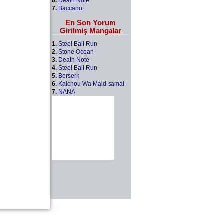
6.
Death Note
7.
Baccano!
En Son Yorum
Girilmiş Mangalar
1.
Steel Ball Run
2.
Stone Ocean
3.
Death Note
4.
Steel Ball Run
5.
Berserk
6.
Kaichou Wa Maid-sama!
7.
NANA