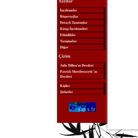
Yazılar
İncelemeler
Röportajlar
Detaylı Tanıtımlar
Kitap İncelemeleri
Etkinlikler
Yazışmalar
Diğer
Çizim
Julie Dillon'ın Dersleri
Patrick Shettlesworth 'ın
Dersleri
Kişiler
Şirketler