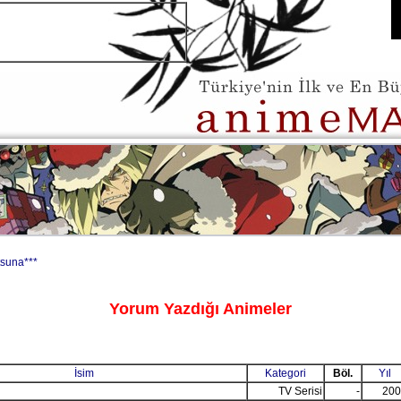
tsuna***
Yorum Yazdığı Animeler
İsim
Kategori
Böl.
Yıl
TV Serisi
-
200