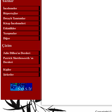
Yazılar
İncelemeler
Röportajlar
Detaylı Tanıtımlar
Kitap İncelemeleri
Etkinlikler
Yazışmalar
Diğer
Çizim
Julie Dillon'ın Dersleri
Patrick Shettlesworth 'ın
Dersleri
Kişiler
Şirketler