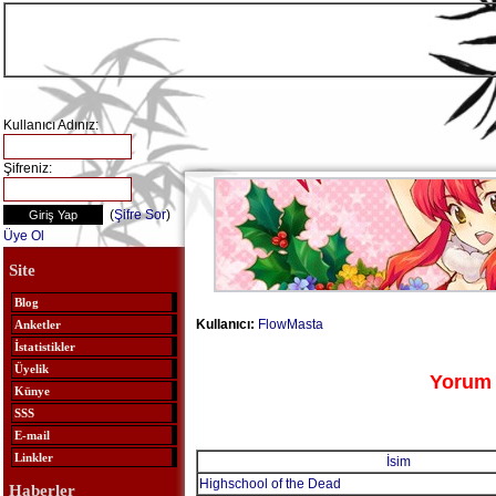
Kullanıcı Adınız:
Şifreniz:
(
Şifre Sor
)
Üye Ol
Site
Blog
Kullanıcı:
FlowMasta
Anketler
İstatistikler
Üyelik
Yorum 
Künye
SSS
E-mail
Linkler
İsim
Highschool of the Dead
Haberler