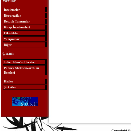
Yazılar
İncelemeler
Röportajlar
Detaylı Tanıtımlar
Kitap İncelemeleri
Etkinlikler
Yazışmalar
Diğer
Çizim
Julie Dillon'ın Dersleri
Patrick Shettlesworth 'ın
Dersleri
Kişiler
Şirketler