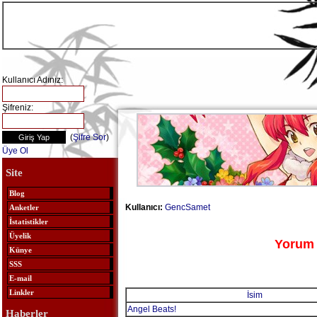
Kullanıcı Adınız:
Şifreniz:
(
Şifre Sor
)
Üye Ol
Site
Blog
Kullanıcı:
GencSamet
Anketler
İstatistikler
Üyelik
Yorum 
Künye
SSS
E-mail
Linkler
İsim
Angel Beats!
Haberler