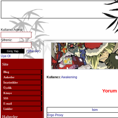
Kullanıcı Adınız:
Şifreniz:
(
Şifre Sor
)
Üye Ol
Site
Blog
Kullanıcı:
Awakening
Anketler
İstatistikler
Üyelik
Yorum 
Künye
SSS
E-mail
Linkler
İsim
Ergo Proxy
Haberler