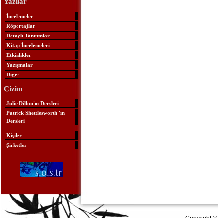
Yazılar
İncelemeler
Röportajlar
Detaylı Tanıtımlar
Kitap İncelemeleri
Etkinlikler
Yazışmalar
Diğer
Çizim
Julie Dillon'ın Dersleri
Patrick Shettlesworth 'ın
Dersleri
Kişiler
Şirketler