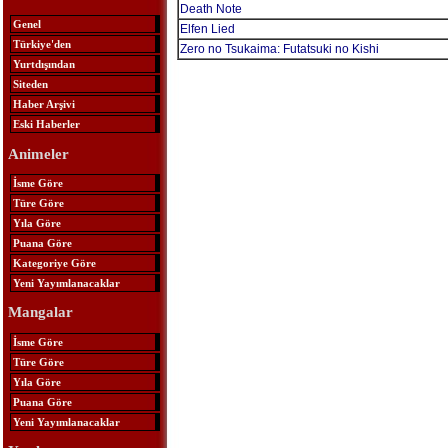
Death Note
Genel
Elfen Lied
Türkiye'den
Zero no Tsukaima: Futatsuki no Kishi
Yurtdışından
Siteden
Haber Arşivi
Eski Haberler
Animeler
İsme Göre
Türe Göre
Yıla Göre
Puana Göre
Kategoriye Göre
Yeni Yayımlanacaklar
Mangalar
İsme Göre
Türe Göre
Yıla Göre
Puana Göre
Yeni Yayımlanacaklar