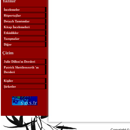
Yazılar
İncelemeler
Röportajlar
Detaylı Tanıtımlar
Kitap İncelemeleri
Etkinlikler
Yazışmalar
Diğer
Çizim
Julie Dillon'ın Dersleri
Patrick Shettlesworth 'ın
Dersleri
Kişiler
Şirketler