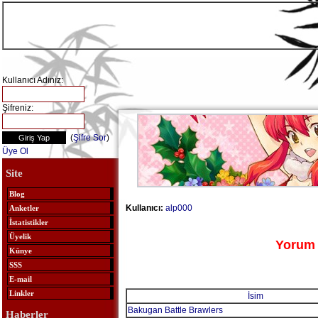
Kullanıcı Adınız:
Şifreniz:
(
Şifre Sor
)
Üye Ol
Site
Blog
Kullanıcı:
alp000
Anketler
İstatistikler
Üyelik
Yorum 
Künye
SSS
E-mail
Linkler
İsim
Bakugan Battle Brawlers
Haberler