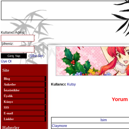
Kullanıcı Adınız:
Şifreniz:
(
Şifre Sor
)
Üye Ol
Site
Blog
Kullanıcı:
Kutsy
Anketler
İstatistikler
Üyelik
Yorum 
Künye
SSS
E-mail
Linkler
İsim
Claymore
Haberler