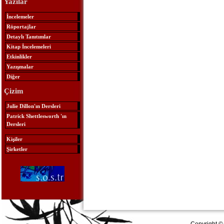
Yazılar
İncelemeler
Röportajlar
Detaylı Tanıtımlar
Kitap İncelemeleri
Etkinlikler
Yazışmalar
Diğer
Çizim
Julie Dillon'ın Dersleri
Patrick Shettlesworth 'ın
Dersleri
Kişiler
Şirketler