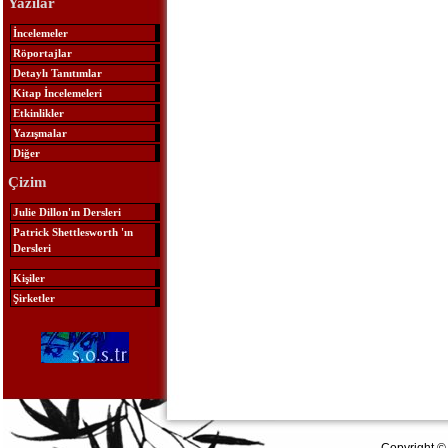
Yazılar
İncelemeler
Röportajlar
Detaylı Tanıtımlar
Kitap İncelemeleri
Etkinlikler
Yazışmalar
Diğer
Çizim
Julie Dillon'ın Dersleri
Patrick Shettlesworth 'ın
Dersleri
Kişiler
Şirketler