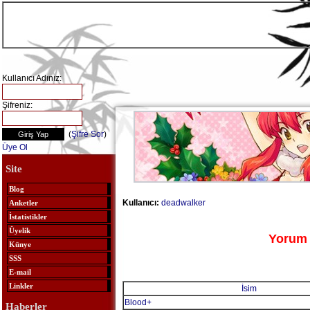
Kullanıcı Adınız:
Şifreniz:
(
Şifre Sor
)
Üye Ol
Site
Blog
Kullanıcı:
deadwalker
Anketler
İstatistikler
Üyelik
Yorum 
Künye
SSS
E-mail
Linkler
İsim
Blood+
Haberler