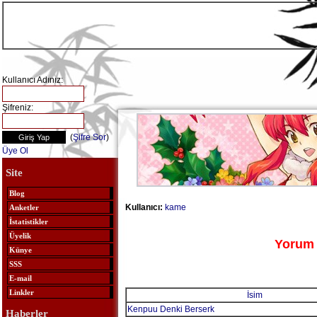
Kullanıcı Adınız:
Şifreniz:
(
Şifre Sor
)
Üye Ol
Site
Blog
Kullanıcı:
kame
Anketler
İstatistikler
Üyelik
Yorum 
Künye
SSS
E-mail
Linkler
İsim
Kenpuu Denki Berserk
Haberler