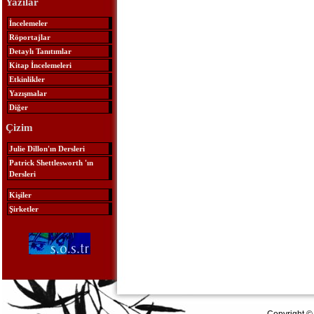
Yazılar
İncelemeler
Röportajlar
Detaylı Tanıtımlar
Kitap İncelemeleri
Etkinlikler
Yazışmalar
Diğer
Çizim
Julie Dillon'ın Dersleri
Patrick Shettlesworth 'ın
Dersleri
Kişiler
Şirketler